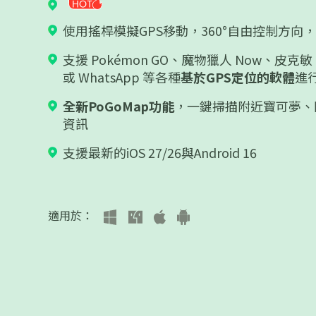
使用搖桿模擬GPS移動，360°自由控制方
支援 Pokémon GO、魔物獵人 Now、皮克敏，
或 WhatsApp 等各種
基於GPS定位的軟體
進
全新PoGoMap功能
，一鍵掃描附近寶可夢、
資訊
支援最新的iOS 27/26與Android 16
適用於：