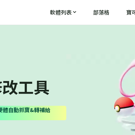
軟體列表
部落格
寶可
PoGo Wizard
PoG
魔
破解「無法偵測目前位置12」
修改工具
，免硬體自動抓寶&轉補給