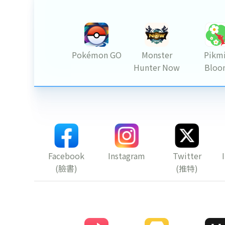
Pokémon GO
Monster
Pikm
Hunter Now
Bloo
Facebook
Instagram
Twitter
(臉書)
(推特)