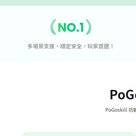
PoGoskill 這款虛擬定位工具，能讓您在像 Pokemon G
物獵人 Now 這些熱門遊戲、以及約會應用和社交媒體
到更多未知的驚喜。
多場景支援，穩定安全，玩家首選！
Po
PoGoskil