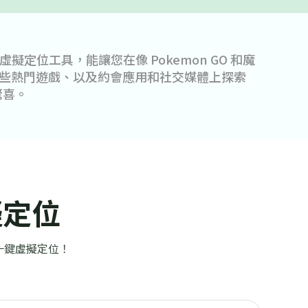
ll是一款簡單易操作的定位修改軟體，很適合依賴
化的 AR 遊戲，它擁有豐富的功能，讓您無需越獄
e 或 Android 上輕鬆地變更GPS定位。
擬定位
實現一鍵虛擬定位！