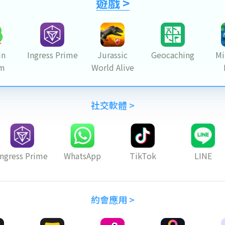
遊戲 >
in
Ingress Prime
Jurassic
Geocaching
Mi
m
World Alive
社交軟體 >
Ingress Prime
WhatsApp
TikTok
LINE
約會應用 >