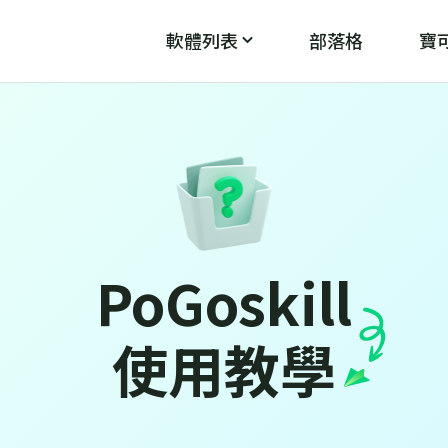
軟體列表
部落格
寶可
PoGo Wizard
PoG
魔
破解「無法偵測目前位置12」
PoGoskill
使用教學