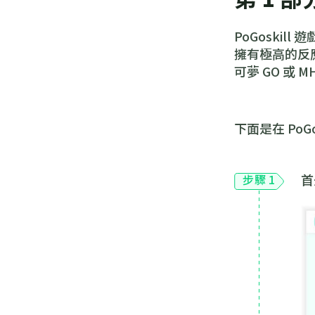
PoGoskil
擁有極高的反
可夢 GO 或
下面是在 PoG
首
步驟 1