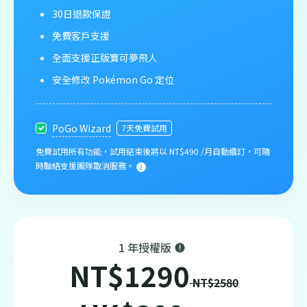
30日退款保證
免費客戶支援
全面支援正版寶可夢飛人
安全修改 Pokémon Go 定位
PoGo Wizard
7天免費試用
免費試用所有功能，試用結束後將以 NT$490 /月自動續訂，可隨
時聯絡支援團隊取消服務。
1 年授權版
NT$1290
NT$2580