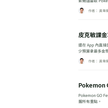
索爾迦雷歐 Po
作者： 黃韋
皮克敏課金
還在 App 內
少預算拿最多金
作者： 黃韋
Pokemo
Pokemon G
握所有重點。