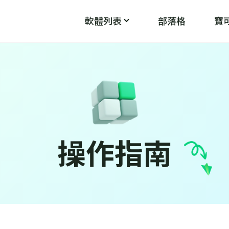
軟體列表
部落格
寶可
PoGo Wizard
PoG
魔
破解「無法偵測目前位置12」
操作指南