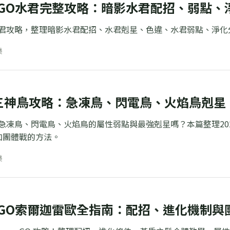
on GO水君完整攻略：暗影水君配招、弱點
O 水君攻略，整理暗影水君配招、水君剋星、色違、水君弱點、淨化分析與
樂
三神鳥攻略：急凍鳥、閃電鳥、火焰鳥剋星、
O急凍鳥、閃電鳥、火焰鳥的屬性弱點與最強剋星嗎？本篇整理20
加團體戰的方法。
樂
on GO索爾迦雷歐全指南：配招、進化機制