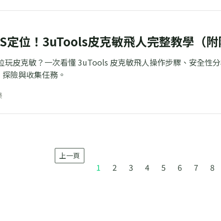
OS定位！3uTools皮克敏飛人完整教學（
ls 定位玩皮克敏？一次看懂 3uTools 皮克敏飛人操作步驟、
、探險與收集任務。
樂
上一頁
1
2
3
4
5
6
7
8