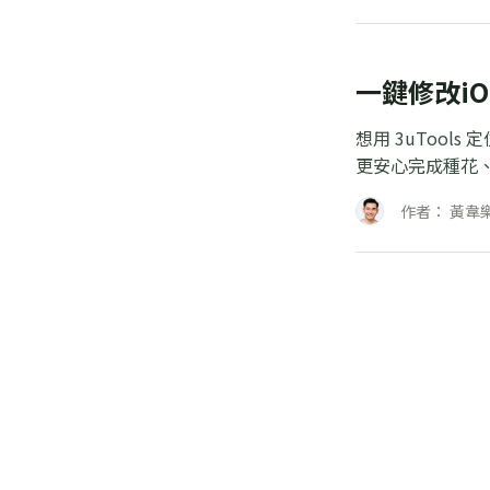
一鍵修改i
想用 3uToo
更安心完成種花
作者： 黃韋