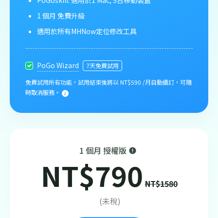
1 個月 免費升級
適用於所有MHNow定位修改工具
PoGo Wizard
7天免費試用
免費試用所有功能，試用結束後將以 NT$590 /月自動續訂，可隨
時取消服務。
1 個月 授權版
NT$790
NT$1580
(未稅)