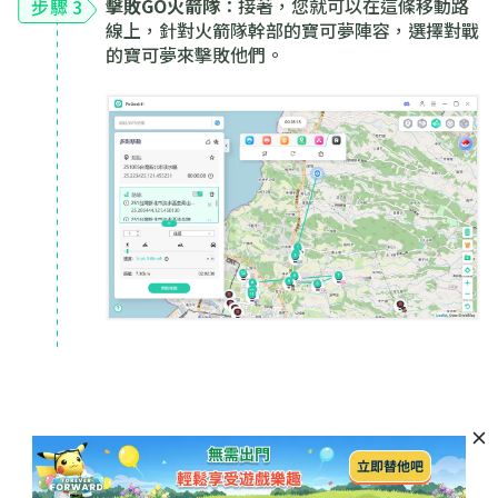
擊敗GO火箭隊
：接著，您就可以在這條移動路
步驟 3
線上，針對火箭隊幹部的寶可夢陣容，選擇對戰
的寶可夢來擊敗他們。