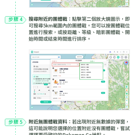
搜尋附近的團體戰
：點擊第二個放大鏡圖示，即
步驟 4
可搜尋5km範圍內的團體戰。您可以按團體戰位
置進行搜索，或按距離、等級、暗影團體戰、開
始時間或結束時間進行排序。
附近無團體戰資料
：若出現附近無數據的彈窗，
步驟 5
這可能說明您選擇的位置附近沒有團體戰，嘗試
選擇更受歡迎的Pokemon Go地點。