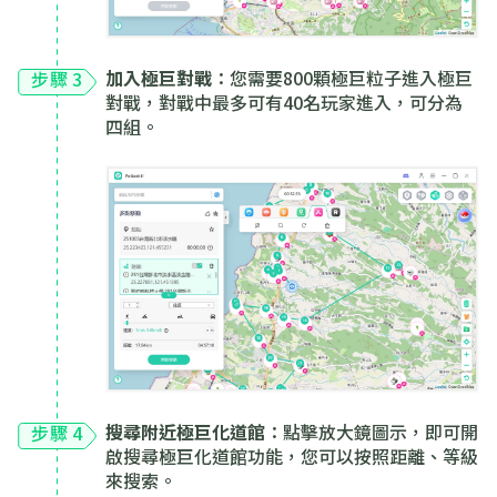
加入極巨對戰
：您需要800顆極巨粒子進入極巨
步驟 3
對戰，對戰中最多可有40名玩家進入，可分為
四組。
搜尋附近極巨化道館
：點擊放大鏡圖示，即可開
步驟 4
啟搜尋極巨化道館功能，您可以按照距離、等級
來搜索。