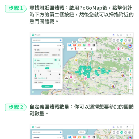
尋找附近團體戰
：啟用PoGoMap後，點擊倒計
步驟 1
時下方的第二個按鈕，然後您就可以掃描附近的
熱門團體戰。
自定義團體戰數量
：你可以選擇想要參加的團體
步驟 2
戰數量。