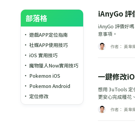
iAnyG
部落格
iAnyGo 評
意事項。
遊戲APP定位指南
社媒APP使用技巧
作者： 黃韋
iOS 實用技巧
魔物獵人Now實用技巧
一鍵修改i
Pokemon iOS
Pokemon Android
想用 3uToo
定位修改
更安心完成種花
作者： 黃韋