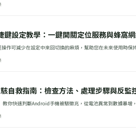
樂
e 快捷鍵設定教學：一鍵開關定位服務與蜂窩網
徑操作可減少在設定中來回切換的麻煩，幫助您在未來使用時保
樂
id 被駭自救指南：檢查方法、處理步驟與反監
南】教你快速判斷Android手機被駭徵兆，從電池異常到數據暴
樂