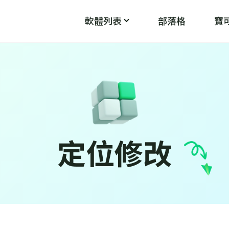
軟體列表
部落格
寶可
PoGo Wizard
PoG
魔
破解「無法偵測目前位置12」
定位修改