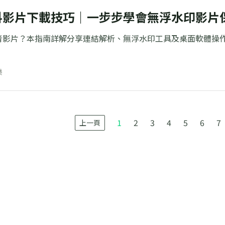
陸抖影片下載技巧｜一步步學會無浮水印影片
音影片？本指南詳解分享連結解析、無浮水印工具及桌面軟體操
樂
1
2
3
4
5
6
7
上一頁