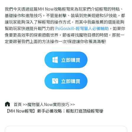
我們今天透過這篇MH Now攻略輕弩來為玩家們介紹輕弩的特點、
基礎操作和進階技巧，不管是射擊、裝填到完美迴避和SP技能，都
讓玩家能夠深入了解輕弩的操作方式，而其中我最推薦的還是能夠
幫助玩家快速提升戰鬥力的
PoGoskill-輕弩獵人必備輔助
，如果你
像要更高效率的探索遊戲世界，節省尋找魔物目標的時間，那就一
定要跟著我們上面的方法操作一次!保證讓你收穫滿滿喔!
立即購買
立即購買
首頁 >>
魔物獵人Now實用技巧 >>
【MH Now輕弩】新手必備攻略：輕鬆打造頂級輕弩槍