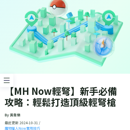
【MH Now輕弩】新手必備
攻略：輕鬆打造頂級輕弩槍
By 黃韋樂
最近更新 2024-10-31 /
魔物獵人Now實用技巧