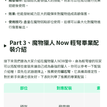
觸發條件:
這個招式是很強大的技能，玩家可以在成功進行完美
迴避後使用。
效果:
他能發射威力巨大的龍彈來對魔物造成高額傷害。
使用技巧:
盡量在魔物弱點部位使用，這樣可以最大化對魔物進
行傷害輸出。
Part 3、魔物獵人 Now 輕弩畢業配
裝介紹
接下來我們要為大家介紹在魔物獵人NOW當中，身為輕弩槍的玩家
可以搭配哪些套裝來讓自己成為最強的獵人，你可以參考一下配裝
介紹喔！首先在武器選擇上，推薦使用
礦石弩
，它具備高穩定性，
對於新手來講也很友好，下表則列舉了推薦的畢業配裝：
部位
對應配裝
素材
頭盔
飛雷龍