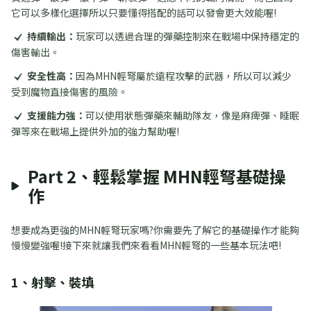
它可以多樣化選擇所以只要懂得搭配的話可以發會更大效能喔!
持續輸出：
玩家可以透過合理的彈藥控制來在戰場中保持穩定的
傷害輸出。
安全性高：
因為MHN輕弩屬於遠程攻擊的武器，所以可以減少
受到魔物直接傷害的風險。
支援能力強：
可以使用狀態彈藥來輔助隊友，像是麻痺彈、睡眠
彈等來在戰場上提供外加的強力幫助喔!
Part 2、輕鬆掌握 MHN輕弩基礎操
作
想要成為更強的MHN輕弩玩家嗎?你需要先了解它的基礎操作才能夠
慢慢變強喔!接下來就讓我們來看看MHN輕弩的一些基本玩法吧!
1、射擊、裝填