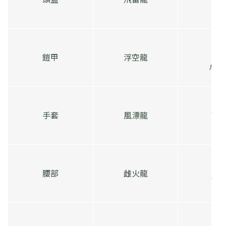
鎧甲
浮空龍
手套
風漂龍
腰部
雌火龍