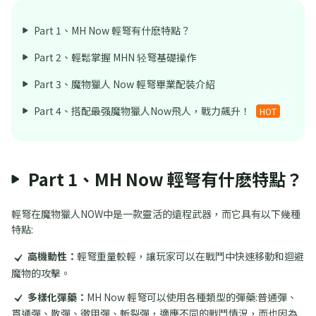
Part 1、MH Now 輕弩有什麽特點？
Part 2、輕鬆掌握 MHN 轻弩基礎操作
Part 3、魔物獵人 Now 輕弩畢業配裝介紹
Part 4、搭配最强魔物獵人Now飛人，戰力飆升！
HOT
Part 1、MH Now 輕弩有什麽特點？
輕弩在魔物獵人NOW中是一款靈活的遠程武器，而它具有以下幾種
特點:
高機動性：
輕弩重量較輕，讓玩家可以在戰鬥中快速移動和迴避
魔物的攻擊。
多樣化彈藥：
MH Now 輕弩可以使用各種類型的彈藥:普通彈、
貫通彈、散彈、徹甲彈、斬裂彈，適應不同的戰鬥情況，而也因為