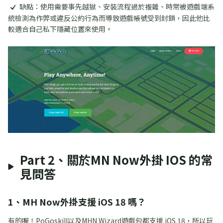
缺點：使用需要事先越獄、安裝流程過於複雜、時常被遊戲端系
統檢測為作弊或違反公約行為而導致遊戲帳號受到封鎖，因此他比
較適合自己私下隱藏位置來使用。
Part 2、關於MN Now外掛 IOS 的常
見問答
1、MH Now外掛支援 iOS 18 嗎？
有的喔！PoGoskill以及MHN Wizard遊戲包都支援 iOS 18，所以玩