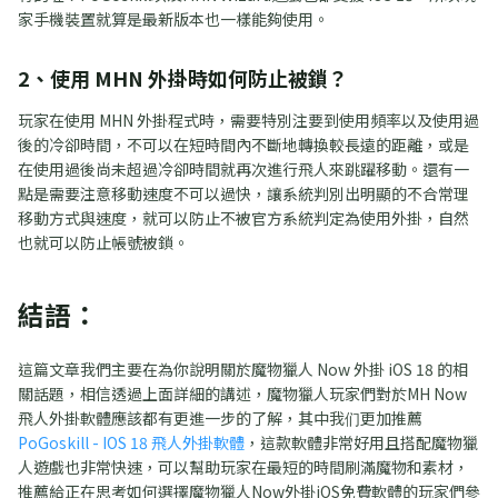
家手機裝置就算是最新版本也一樣能夠使用。
2、使用 MHN 外掛時如何防止被鎖？
玩家在使用 MHN 外掛程式時，需要特別注要到使用頻率以及使用過
後的冷卻時間，不可以在短時間內不斷地轉換較長遠的距離，或是
在使用過後尚未超過冷卻時間就再次進行飛人來跳躍移動。還有一
點是需要注意移動速度不可以過快，讓系統判別出明顯的不合常理
移動方式與速度，就可以防止不被官方系統判定為使用外掛，自然
也就可以防止帳號被鎖。
結語：
這篇文章我們主要在為你說明關於魔物獵人 Now 外掛 iOS 18 的相
關話題，相信透過上面詳細的講述，魔物獵人玩家們對於MH Now
飛人外掛軟體應該都有更進一步的了解，其中我们更加推薦
PoGoskill - IOS 18 飛人外掛軟體
，這款軟體非常好用且搭配魔物獵
人遊戲也非常快速，可以幫助玩家在最短的時間刷滿魔物和素材，
推薦給正在思考如何選擇魔物獵人Now外掛iOS免費軟體的玩家們參