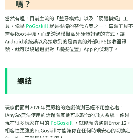
嗎？
當然有喔！目前主流的「藍牙模式」以及「硬體模擬」工
具，像是
PoGoskill
就是很棒的替代方案之一，這類工具不
需要Root手機，而是透過模擬藍牙硬體訊號的方式，讓
Android系統誤以為接收到的是真實的外部GPS接收器訊
號，就可以繞過遊戲對「模擬位置」App 的偵測了。
總結
玩家們面對2026年更嚴格的遊戲偵測已經不用擔心啦！
iAnyGo無法使用的話還有其他可以取代的飛人系統，像是
現在很多玩家在用的
PoGoskill
，就能預防遇到Error 12，
相容性更強的PoGoskill才能讓你在任何時候安心的切換定
位，快去下載嘗試看看吧！