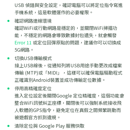
USB 偵錯與安全設定，確認電腦可以將定位指令寫進
手機系統，這是軟體運作的必要權限。
確認網路連線環境
確認WiFi或行動網路是穩定的，並關閉WiFi掃描功
能，不穩定的網路會導致數據封包遺失，就會觸發
Error 11
或定位回彈原點的問題，建議你可以切換成
5G網路。
切換USB傳輸模式
接上USB線後，從通知列將USB用途手動更改成檔案
傳輸 (MTP)或「MIDI」，這樣可以確保電腦驅動程式
正確識別Android裝置並成功傳輸定位數據。
停用高精確度定位
進入定位設定後關閉Google 定位精確度，這個功能會
整合WiFi訊號糾正座標，關閉後可以強制系統接收飛
人軟體的GPS指令，避免定位在真假之間頻繁跳動而
被遊戲官方抓到違規。
清除定位與 Google Play 服務快取