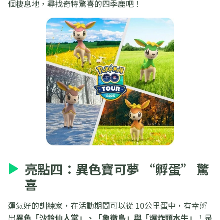
個棲息地，尋找奇特驚喜的四季鹿吧！
亮點四：異色寶可夢 “孵蛋” 驚
喜
運氣好的訓練家，在活動期間可以從 10公里蛋中，有幸孵
出
異色「沙鈴仙人掌」、「象徵鳥」與「爆炸頭水牛」
！是