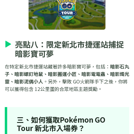
亮點八：限定新北市捷運站捕捉
暗影寶可夢
在特定新北市捷運站藏著許多暗影寶可夢，包括：
暗影石丸
子、暗影螺釘地鼠、暗影搬運小匠、暗影電電蟲、暗影燭光
靈、暗影泥偶小人
。另外，擊敗 GO火箭隊手下之後，你將
可以獲得包含 12公里蛋的合眾地區主題獎勵。
三、如何獲取Pokémon GO
Tour 新北市入場券？