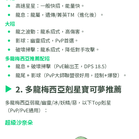
高速星星：一般快招，能量快。
龍息：龍屬，遺傳/菁英TM（進化後）。
大招
龍之波動：龍系招式，高傷害。
影球：幽靈招式，PvP首選。
破壞掃擊：龍系招式，降低對手攻擊。
多龍梅西亞推薦配招
龍息 + 破壞掃擊（PvE輸出王，DPS 18.5）
龍尾 + 影球（PvP大師聯盟很好用，控制+爆發）。
2. 多龍梅西亞剋星寶可夢推薦
多龍梅西亞弱龍/幽靈/冰/妖精/惡，以下Top剋星
（PvP/PvE通用）：
超級沙奈朵