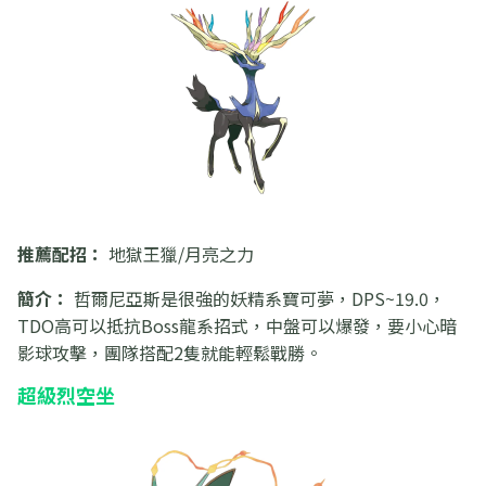
推薦配招：
地獄王獵/月亮之力
簡介：
哲爾尼亞斯是很強的妖精系寶可夢，DPS~19.0，
TDO高可以抵抗Boss龍系招式，中盤可以爆發，要小心暗
影球攻擊，團隊搭配2隻就能輕鬆戰勝。
超級烈空坐