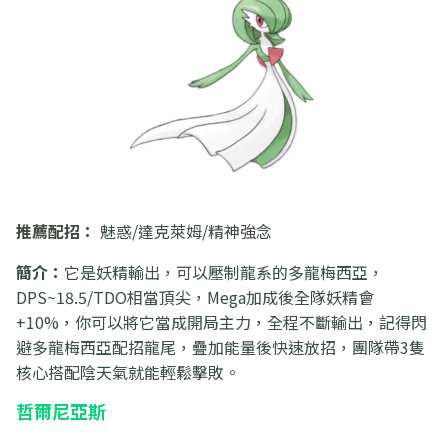
推薦配招：
魅惑/達克萊姆/精神強念
簡介：
它是妖精輸出，可以壓制龍系的多龍梅西亞，
DPS~18.5/TDO相當頂尖，Mega加成後全隊妖精會
+10%，你可以將它當成開局主力，全程不斷輸出，記得閃
避多龍梅西亞配招龍尾，疊加能量後快速放招，團隊帶3隻
核心搭配陰天氣就能輕鬆擊敗。
哲爾尼亞斯