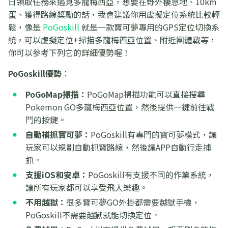
日領取任務來遇見多龍梅西亞，想要在野外棲息地、10km
蛋、獲得路線獎勵的話，我會建議你用虛擬定位系統比較輕
鬆，像是
PoGoskill
就是一款寶可夢專用的GPS定位切換系
統，可以虛擬定位+掃描多龍梅西亞位置、附近團體戰等，
你可以參考下列它的詳細優勢喔！
PoGoskill優勢
：
PoGoMap掃描：
PoGoMap掃描功能可以直接搜尋
Pokemon GO多龍梅西亞位置，然後提供一鍵前往戰
鬥的按鍵。
自動補抓寶可夢：
PoGoskill有專門的寶可夢模式，讓
玩家可以規劃自動抓寶路線，然後讓APP自動行走捕
抓。
支援iOS和安卓：
PoGoskill有支援不同的作業系統，
讓所有玩家都可以享受飛人樂趣。
不用越獄：
很多寶可夢GO外掛都需要越獄手機，
PoGoskill不需要越獄就能切換定位。