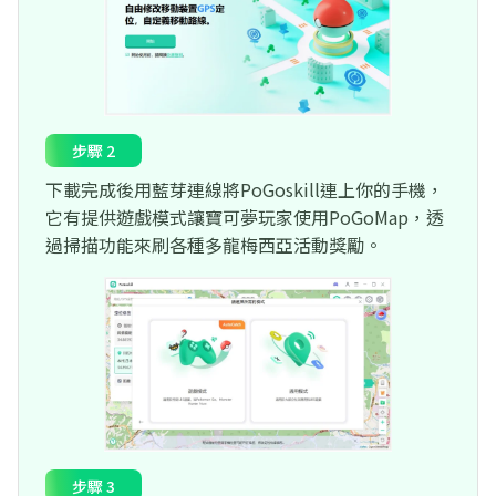
步驟 2
下載完成後用藍芽連線將PoGoskill連上你的手機，
它有提供遊戲模式讓寶可夢玩家使用PoGoMap，透
過掃描功能來刷各種多龍梅西亞活動獎勵。
步驟 3