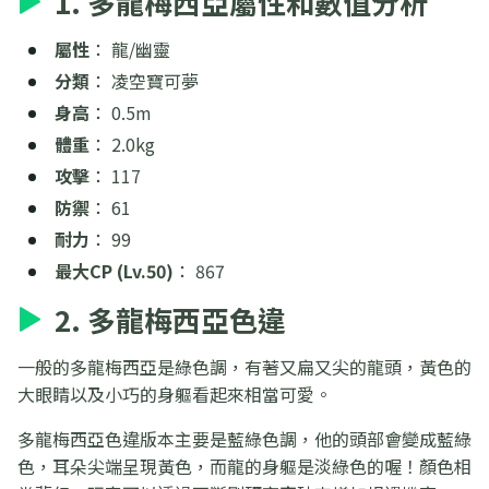
1. 多龍梅西亞屬性和數值分析
屬性
： 龍/幽靈
分類
： 凌空寶可夢
身高
： 0.5m
體重
： 2.0kg
攻擊
： 117
防禦
： 61
耐力
： 99
最大CP (Lv.50)
： 867
2. 多龍梅西亞色違
一般的多龍梅西亞是綠色調，有著又扁又尖的龍頭，黃色的
大眼睛以及小巧的身軀看起來相當可愛。
多龍梅西亞色違版本主要是藍綠色調，他的頭部會變成藍綠
色，耳朵尖端呈現黃色，而龍的身軀是淡綠色的喔！顏色相