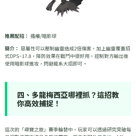
推薦配招：
搔癢/暗影球
簡介：
惡屬性可以壓制幽靈造成2倍傷害，加上幽靈覆蓋招
式DPS~17.8，降防效果在戰鬥中很好用，控制對方輸出後
使用暗影球進攻，閃避龍系大招即可。
四、多龍梅西亞哪裡抓？這招教
你高效捕捉！
這次的「尋寶之旅」賽季輪替中，玩家可以透過研究突破每