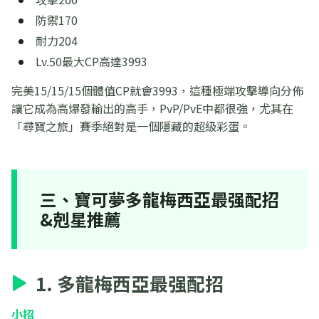
防禦170
耐力204
Lv.50最大CP高達3993
完美15/15/15個體值CP就會3993，這種極端攻擊導向分佈
讓它成為高爆發輸出的高手，PvP/PvE中都很強，尤其在
「尋寶之旅」賽季絕對是一個隱藏的超級彩蛋。
三、寶可夢多龍梅西亞最强配招
&剋星推薦
1. 多龍梅西亞最强配招
小招