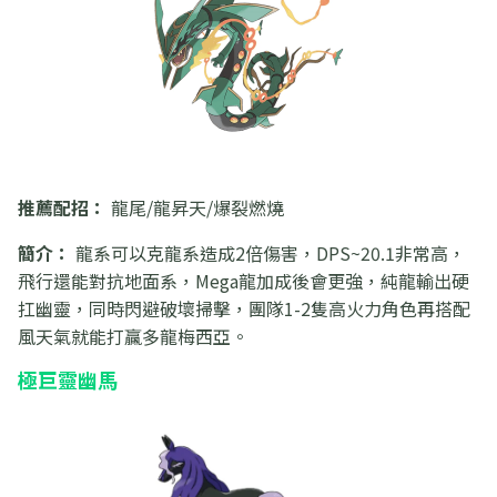
推薦配招：
龍尾/龍昇天/爆裂燃燒
簡介：
龍系可以克龍系造成2倍傷害，DPS~20.1非常高，
飛行還能對抗地面系，Mega龍加成後會更強，純龍輸出硬
扛幽靈，同時閃避破壞掃擊，團隊1-2隻高火力角色再搭配
風天氣就能打贏多龍梅西亞。
極巨靈幽馬