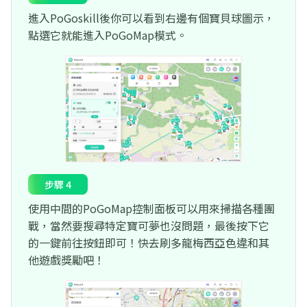
進入PoGoskill後你可以看到右邊有個寶貝球圖示，
點選它就能進入PoGoMap模式。
步驟 4
使用中間的PoGoMap控制面板可以用來掃描各種團
戰，當然要搜尋特定寶可夢也沒問題，最後按下它
的一鍵前往按鈕即可！快去刷多龍梅西亞色違和其
他遊戲獎勵吧！