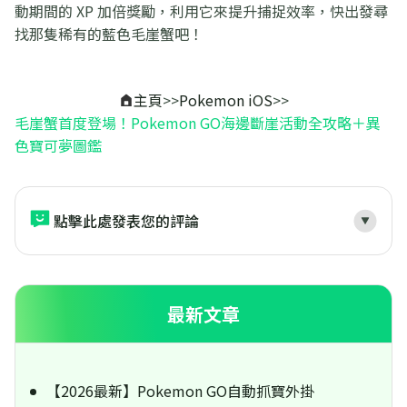
動期間的 XP 加倍獎勵，利用它來提升捕捉效率，快出發尋
找那隻稀有的藍色毛崖蟹吧！
主頁
>>
Pokemon iOS
>>
毛崖蟹首度登場！Pokemon GO海邊斷崖活動全攻略＋異
色寶可夢圖鑑
點擊此處發表您的評論
最新文章
【2026最新】Pokemon GO自動抓寶外掛