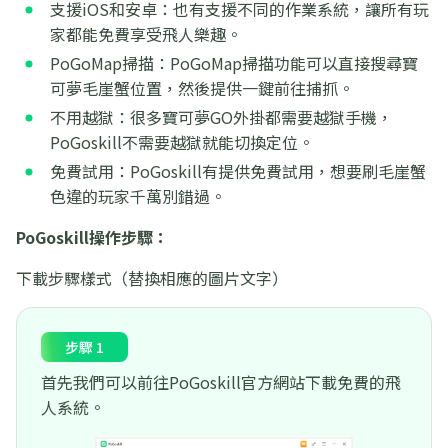
支援iOS和安卓：也有支援不同的作業系統，讓所有玩
家都能免費享受飛人樂趣。
PoGoMap掃描：PoGoMap掃描功能可以直接搜尋寶
可夢毛崖蟹位置，然後提供一鍵前往捕抓。
不用越獄：很多寶可夢GO外掛都需要越獄手機，
PoGoskill不需要越獄就能切換定位。
免費試用：PoGoskill有提供免費試用，想要刷毛崖蟹
色違的玩家千萬別錯過。
PoGoskill操作步驟：
下載步驟樣式（替換相應的圖片文字）
步驟 1
首先我們可以前往PoGoskill官方網站下載免費的飛
人系統。