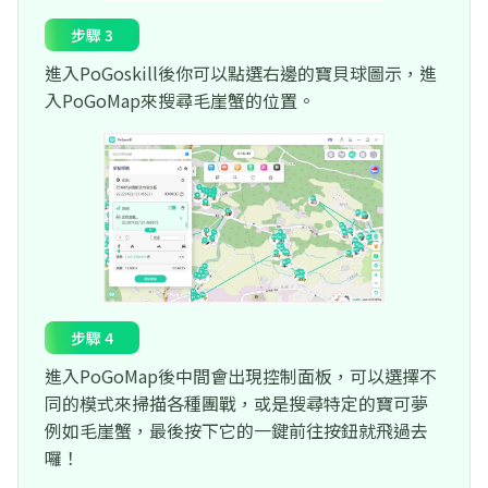
步驟 3
進入PoGoskill後你可以點選右邊的寶貝球圖示，進
入PoGoMap來搜尋毛崖蟹的位置。
步驟 4
進入PoGoMap後中間會出現控制面板，可以選擇不
同的模式來掃描各種團戰，或是搜尋特定的寶可夢
例如毛崖蟹，最後按下它的一鍵前往按鈕就飛過去
囉！