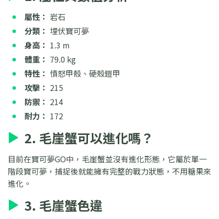
屬性：
岩石
分類：
埋伏寶可夢
身高：
1.3 m
體重：
79.0 kg
特性：
憤怒甲殼、硬殼鎧甲
攻擊：
215
防禦：
214
耐力：
172
2. 毛崖蟹可以進化嗎？
目前在寶可夢GO中，毛崖蟹並沒有進化形態，它屬於單一
階段寶可夢，捕捉後就能擁有完整的戰力狀態，不用糖果來
進化。
3. 毛崖蟹色違