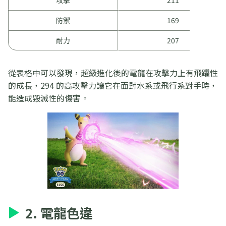
攻擊
211
防禦
169
耐力
207
從表格中可以發現，超級進化後的電龍在攻擊力上有飛躍性
的成長，294 的高攻擊力讓它在面對水系或飛行系對手時，
能造成毀滅性的傷害。
2. 電龍色違