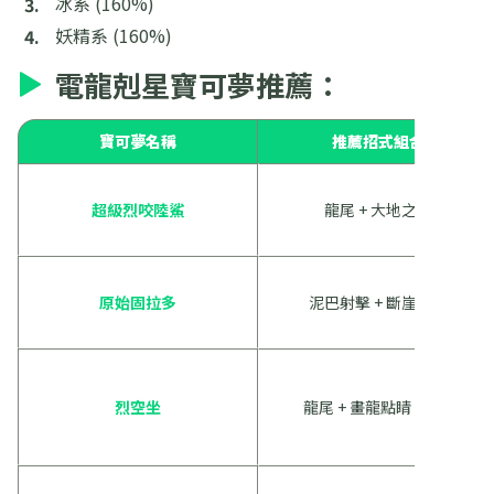
冰系 (160%)
妖精系 (160%)
電龍剋星寶可夢推薦：
寶可夢名稱
推薦招式組合
超級烈咬陸鯊
龍尾 + 大地之力
原始固拉多
泥巴射擊 + 斷崖之劍
烈空坐
龍尾 + 畫龍點睛 / 逆麟