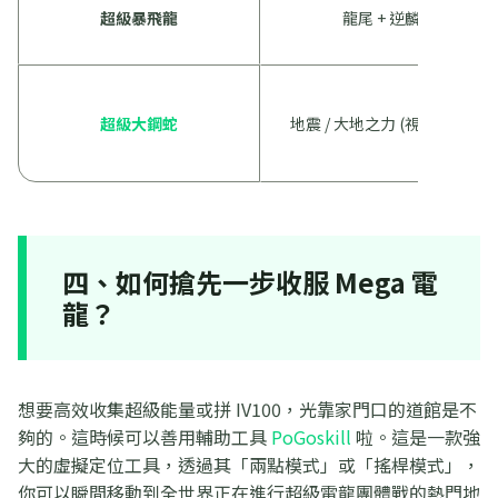
超級暴飛龍
龍尾 + 逆麟
超級大鋼蛇
地震 / 大地之力 (視技能組)
四、如何搶先一步收服 Mega 電
龍？
想要高效收集超級能量或拼 IV100，光靠家門口的道館是不
夠的。這時候可以善用輔助工具
PoGoskill
啦。這是一款強
大的虛擬定位工具，透過其「兩點模式」或「搖桿模式」，
你可以瞬間移動到全世界正在進行超級電龍團體戰的熱門地