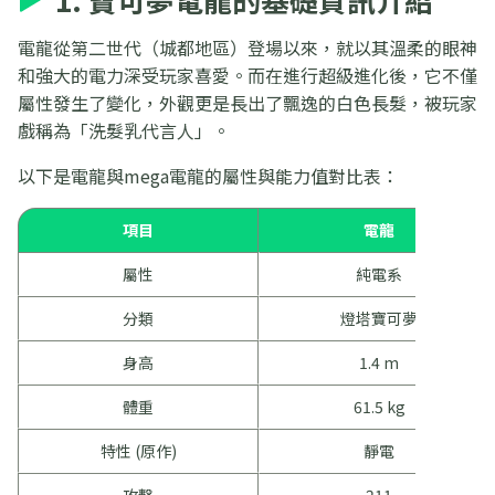
電龍從第二世代（城都地區）登場以來，就以其溫柔的眼神
和強大的電力深受玩家喜愛。而在進行超級進化後，它不僅
屬性發生了變化，外觀更是長出了飄逸的白色長髮，被玩家
戲稱為「洗髮乳代言人」。
以下是電龍與mega電龍的屬性與能力值對比表：
項目
電龍
屬性
純電系
分類
燈塔寶可夢
身高
1.4 m
體重
61.5 kg
特性 (原作)
靜電