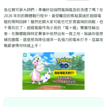
各位寶可夢大師們，準備好迎接閃電與龍息的洗禮了嗎？在
2026 年初的團體戰行程中，最受矚目的焦點莫過於超級電
龍的限時回歸！雖然近期大家可能也忙於酋雷姆的挑戰，但
千萬別忘了，超級電龍作為少見的「電＋龍」雙屬性輸出
者，在團體戰與特定賽事中依然佔有一席之地。無論你是想
補完圖鑑，還是想為隊伍增添一名強力的電系打手，這篇攻
略都會帶你快速上手！