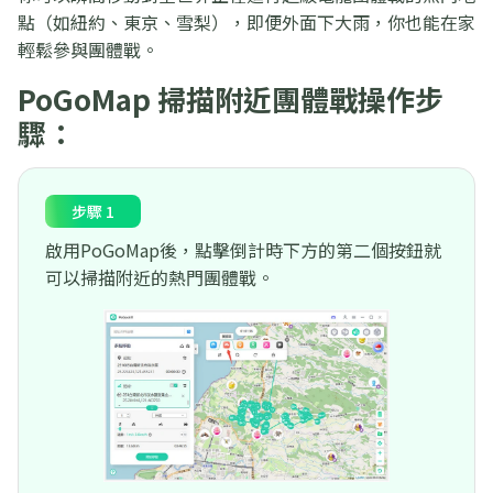
點（如紐約、東京、雪梨），即便外面下大雨，你也能在家
輕鬆參與團體戰。
PoGoMap 掃描附近團體戰操作步
驟：
步驟 1
啟用PoGoMap後，點擊倒計時下方的第二個按鈕就
可以掃描附近的熱門團體戰。