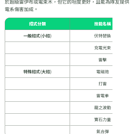
於超級雷伊布或電束木，但它的坦度更好，且能為隊友提供
電系傷害加成。
招式分類
技能名稱
一般招式
(
小招
)
伏特替換
充電光束
雷擊
特殊招式
(
大招
)
電磁炮
打雷
雷電拳
龍之波動
寶石力量
氣合彈