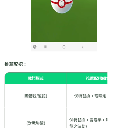
推薦配招：
戰鬥模式
推薦配招組合
團體戰/道館)
伏特替換 + 電磁炮 (或打雷)
伏特替換 + 雷電拳 + 氣合彈 (或
(對戰聯盟)
龍之波動)