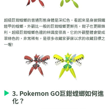
超級巨鉗螳螂的普通形態身體是深紅色，看起來是身披鋼鐵
鎧甲的螳螂，外觀比一般的巨鉗螳螂更鮮亮，鉗子也更顯鋒
利。超級巨鉗螳螂色違的辨識度很高，它的外觀整體會變成
翠綠色的，非常稀有，是很多收藏家夢寐以求的收藏目標之
一喔!
3. Pokemon GO巨鉗螳螂如何進
化？