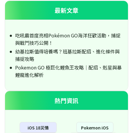
最新文章
吃吼霸首度亮相Pokémon GO海洋狂歡活動，捕捉
與戰鬥技巧公開！
幼基拉斯值得培養嗎？班基拉斯配招、進化條件與
捕捉攻略
Pokemon GO 極巨化鯉魚王攻略｜配招、剋星與暴
鯉龍進化解析
熱門資訊
iOS 18災情
Pokemon iOS