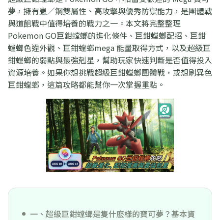
夢，擁有蟲／鋼雙屬性、高攻擊與優秀防禦能力，是團體戰
與道館戰中值得培養的戰力之一。本文將完整整理
Pokemon GO巨鉗螳螂的進化條件、巨鉗螳螂配招、巨鉗
螳螂色違外觀、巨鉗螳螂mega 能量取得方式，以及超級巨
鉗螳螂的弱點與最強剋星，幫助玩家快速判斷是否值得投入
資源培養。如果你想挑戰超級巨鉗螳螂團體戰，或想刷異色
巨鉗螳螂，這篇攻略都能幫你一次掌握重點。
一、超級巨鉗螳螂是隻什麽樣的寶可夢？基本資