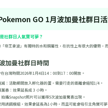
Pokemon GO 1月波加曼社群日
是社群日人氣寶可夢？
的「帝王拿波」有獨特的水和鋼屬性，在抗性上有很大的優勢，
1月波加曼社群日時間
台灣時間2026年1月4日14：00到17：00開放。
縮減：活動期間放入孵化器的蛋，需要行走的距離會縮短1/4。
薰香：效果延長成 3 小時。
拍攝Snapshot照片可以獲得5次波加曼驚喜出現。
使用誘餌模組，效果會延長為1小時，而且可能會吸引主角寶可夢