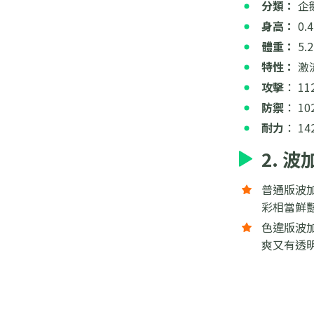
分類：
企
身高：
0.
體重：
5.2
特性：
激
攻擊
： 11
防禦
： 10
耐力
： 14
2. 
普通版波
彩相當鮮
色違版波
爽又有透