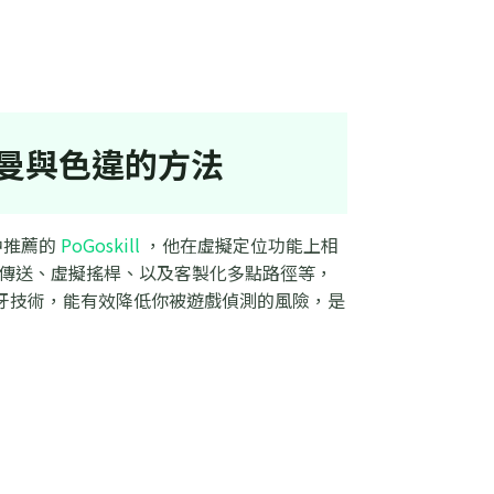
曼與色違的方法
中推薦的
PoGoskill
，他在虛擬定位功能上相
以一鍵傳送、虛擬搖桿、以及客製化多點路徑等，
牙技術，能有效降低你被遊戲偵測的風險，是