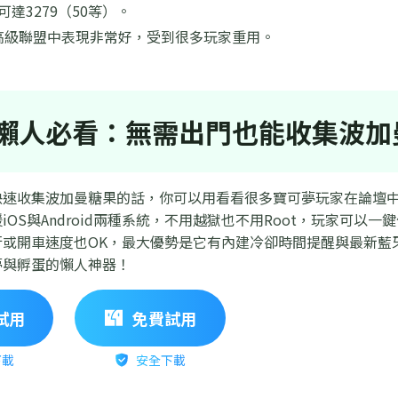
可達3279（50等）。
高級聯盟中表現非常好，受到很多玩家重用。
懶人必看：無需出門也能收集波加
快速收集波加曼糖果的話，你可以用看看很多寶可夢玩家在論壇
iOS與Android兩種系統，不用越獄也不用Root，玩家可
行或開車速度也OK，最大優勢是它有內建冷卻時間提醒與最新藍
夢與孵蛋的懶人神器！
試用
免費試用
下載
安全下載