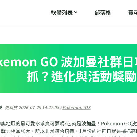
軟體列表
部落格
寶可
PoGo Wizard
PoG
魔
破解「無法偵測目前位置12」
okemon GO 波加曼社
抓？進化與活動獎勵
樂
更新於 2026-07-29 14:27:08 /
Pokemon iOS
神奧地區的最可愛水系寶可夢嗎?它就是
波加曼
！Pokemon 
戰力相當強大，所以非常適合培養，1月份的社群日就是捕抓高