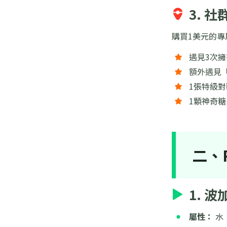
3. 
購買1美元的
遇見3次
額外遇見
1張特級
1顆神奇糖
二、
1. 
屬性：
水