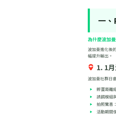
一、
為什麼波加曼
波加曼進化後
幅提升輸出。
1. 
波加曼社群日會在
孵蛋距離
誘餌模組與
拍照驚喜：
活動期間