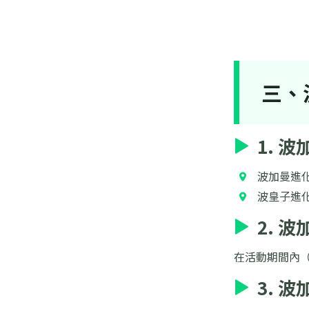
三、
1. 
波加曼進化
波皇子進化
2. 
在活動期間內
3. 