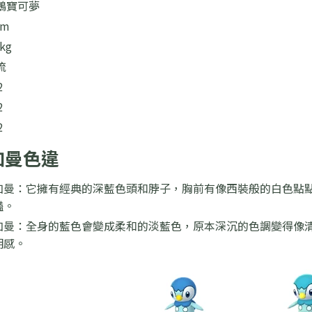
鵝寶可夢
4m
kg
流
2
2
2
波加曼色違
加曼：它擁有經典的深藍色頭和脖子，胸前有像西裝般的白色點
豔。
加曼：全身的藍色會變成柔和的淡藍色，原本深沉的色調變得像
明感。