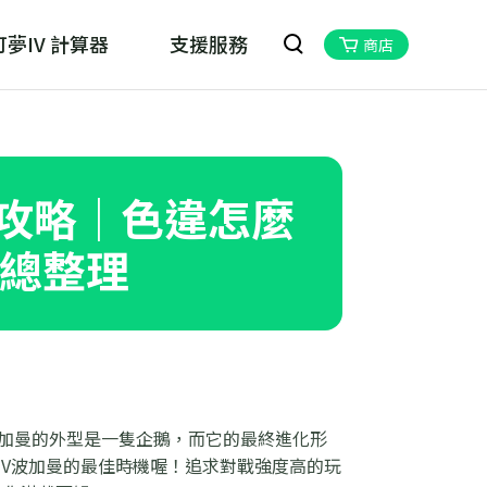
夢IV 計算器
支援服務
商店
oskill MHN Wizard
物獵人Now的最佳夥伴
群日攻略｜色違怎麼
總整理
GO波加曼的外型是一隻企鵝，而它的最終進化形
IV波加曼的最佳時機喔！追求對戰強度高的玩