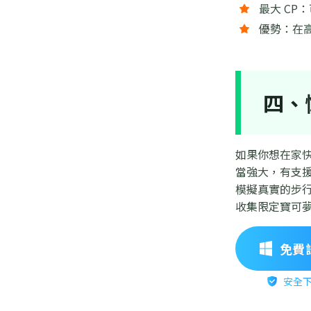
最大 CP：
優勢：在
四、
如果你想在家
當強大，有支援
模擬真實的步
收集限定寶可
免費
安全