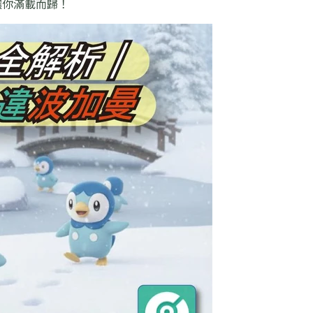
讓你滿載而歸！