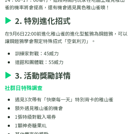
雀的機率將會提高，還有機會遇見異色稚山雀噢！
2. 特別進化招式
在9月6日22:00前進化稚山雀的進化型藍鴉為鋼鎧鴉，可以
讓鋼鎧鴉學會限定特殊招式「空氣利刃」。
訓練家對戰：45威力
道館和團體戰：55威力
3. 活動獎勵詳情
社群日特殊調查
遇見3次帶有「快樂每一天」特別背卡的稚山雀
額外遇見稚山雀的機會
1張特級對戰入場券
1顆神奇糖果XL
其他豐富的獎勵