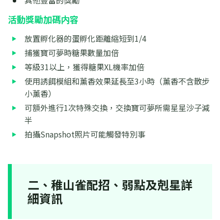
活動獎勵加碼内容
放置孵化器的蛋孵化距離縮短到1/4
捕獲寶可夢時糖果數量加倍
等級31以上，獲得糖果XL機率加倍
使用誘餌模組和薰香效果延長至3小時（薰香不含散步
小薰香）
可額外進行1次特殊交換，交換寶可夢所需星星沙子減
半
拍攝Snapshot照片可能觸發特別事
二、稚山雀配招、弱點及剋星詳
細資訊