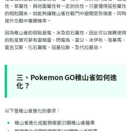
性、草屬性、與地面屬性有一定的抗性。只要懂得這些屬性
的相剋關系，就能夠讓稚山雀在戰鬥中避開受到傷害，同時
提升交戰中獲勝機率。
因為稚山雀的弱點是電、冰及岩石屬性，因此可以推薦使用
的剋星寶可夢有雷精靈、閃電鳥、雷公、冰伊布、雪暴馬、
雷吉艾斯、化石翼龍、班基拉斯、及代拉基翁。
三、Pokemon GO稚山雀如何進
化？
以下是稚山雀進化的要求：
稚山雀進化成藍鴉需要25顆稚山雀糖果
藍鴉進化成鋼鎧鴉需要100顆稚山雀糖果