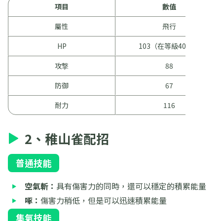
項目
數值
屬性
飛行
HP
103（在等級40時）
攻撃
88
防御
67
耐力
116
2、稚山雀配招
普通技能
空氣斬：
具有傷害力的同時，還可以穩定的積累能量
啄：
傷害力稍低，但是可以迅速積累能量
集氣技能