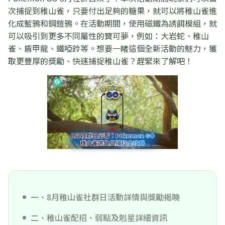
次捕捉到稚山雀，只要付出足夠的糖果，就可以將稚山雀進
化成藍鴉和鋼鎧鴉。在活動期間，使用磁鐵為誘餌模組，就
可以吸引到更多不同屬性的寶可夢，例如：大岩蛇、稚山
雀、盾甲龍、鐵啞鈴等。想要一睹這個全新活動的魅力，獲
取更豐厚的獎勵、快速捕捉稚山雀？趕緊來了解吧！
一、8月稚山雀社群日活動詳情與獎勵揭曉
二、稚山雀配招、弱點及剋星詳細資訊