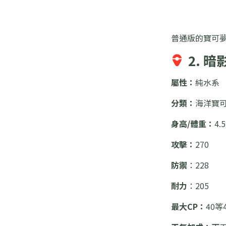
普通版的寶可夢
2. 
屬性：
純水系
分類：
海洋寶
身高/體重：
4.
攻擊：
270
防禦
：228
耐力
：205
最大CP：
40等