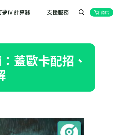
夢IV 計算器
支援服務
商店
oskill MHN Wizard
物獵人Now的最佳夥伴
指南：蓋歐卡配招、
解