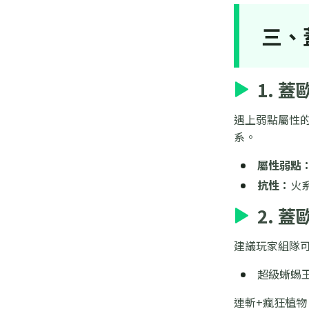
三、
1. 
遇上弱點屬性的
系。
屬性弱點
抗性：
火
2. 
建議玩家組隊可
超級蜥蜴
連斬+瘋狂植物