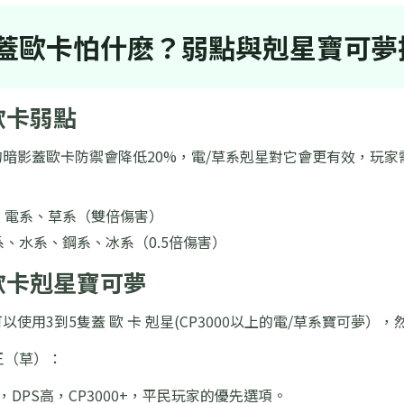
蓋歐卡怕什麽？弱點與剋星寶可夢
蓋歐卡弱點
暗影蓋歐卡防禦會降低20%，電/草系剋星對它會更有效，玩
：
電系、草系（雙倍傷害）
系、水系、鋼系、冰系（0.5倍傷害）
蓋歐卡剋星寶可夢
以使用3到5隻蓋 歐 卡 剋星(CP3000以上的電/草系寶可夢）
王（草）：
，DPS高，CP3000+，平民玩家的優先選項。