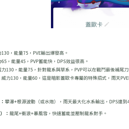
130，能量75，PVE輸出爆發高。
65，能量45，PVP蓄能快，DPS效益很高。
威力130，能量75，針對龍系與草系，PVP可以在戰鬥最後補尾
：
威力130，能量60，這是暗影蓋歐卡專屬的特殊招式，雨天PV
）：
攀瀑+根源波動（或水炮），雨天最大化水系輸出，DPS達到47
盟）：
龍尾+衝浪+暴風雪，快速蓄能並壓制龍系對手。