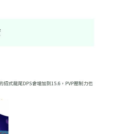
薦
招式龍尾DPS會增加到15.6，PVP壓制力也