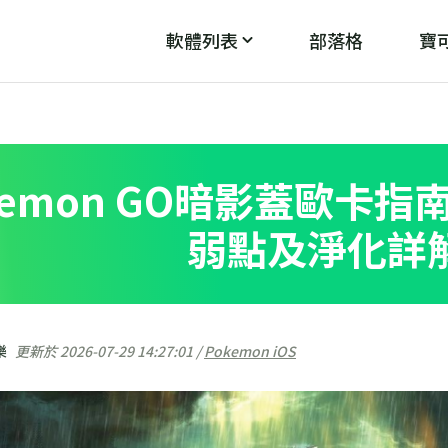
軟體列表
部落格
寶可
PoGo Wizard
PoG
魔
破解「無法偵測目前位置12」
kemon GO暗影蓋歐卡
弱點及淨化詳
樂
更新於 2026-07-29 14:27:01 /
Pokemon iOS