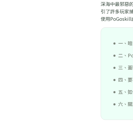
深海中最邪惡的
引了許多玩家
使用PoGos
一、暗
二、P
三、蓋
四、要
五、如
六、關