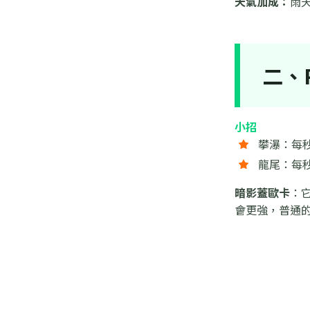
天氣加成：
雨
二、
小招
攀瀑：每秒
龍尾：每秒
暗影蓋歐卡
：它
會更強，普通的