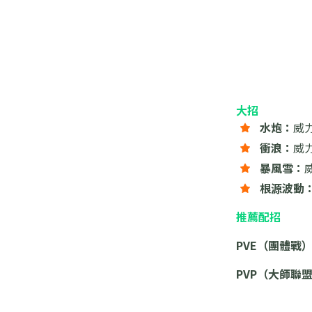
大招
水炮：
威力
衝浪：
威力
暴風雪：
根源波動
推薦配招
PVE（團體戰
PVP（大師聯