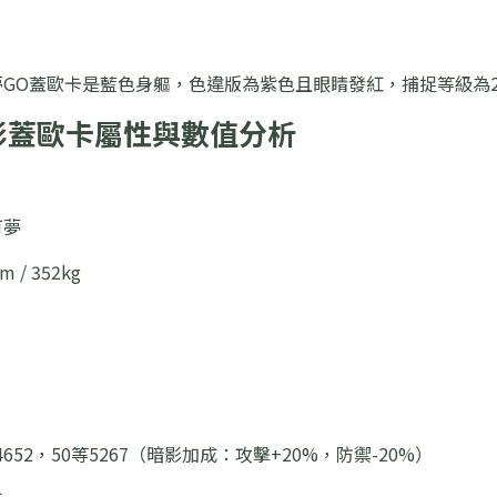
GO蓋歐卡是藍色身軀，色違版為紫色且眼睛發紅，捕捉等級為2
暗影蓋歐卡屬性與數值分析
可夢
5m / 352kg
4652，50等5267（暗影加成：攻擊+20%，防禦-20%）