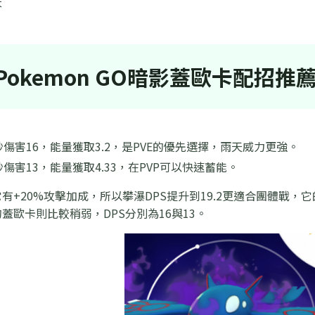
天
Pokemon GO暗影蓋歐卡配招推
傷害16，能量獲取3.2，是PVE的優先選擇，雨天威力更強。
傷害13，能量獲取4.33，在PVP可以快速蓄能。
有+20%攻擊加成，所以攀瀑DPS提升到19.2更適合團體戰，它的
蓋歐卡則比較稍弱，DPS分別為16與13。