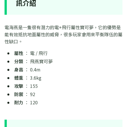
訊介紹
電海燕是一隻很有潛力的電+飛行屬性寶可夢，它的優勢是
能有效抵抗地面屬性的威脅，很多玩家會用來平衡隊伍的屬
性缺口。
屬性
： 電 / 飛行
分類
： 飛燕寶可夢
身高
： 0.4m
體重
： 3.6kg
攻擊
： 155
防禦
： 92
耐力
： 120