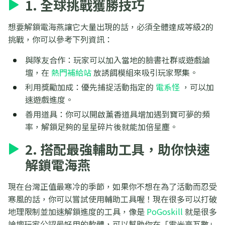
1. 全球挑戰獲勝技巧
想要解鎖電海燕讓它大量出現的話，必須全體達成等級2的
挑戰，你可以參考下列資訊：
與隊友合作：玩家可以加入當地的臉書社群或遊戲論
壇，在
熱門補給站
放誘餌模組來吸引玩家聚集。
利用獎勵加成：優先捕捉活動指定的
電系怪
，可以加
速遊戲進度。
善用道具：你可以開啟薰香道具增加遇到寶可夢的頻
率，解鎖足夠的星星碎片後就能加倍星塵。
2. 搭配最強輔助工具，助你快速
解鎖電海燕
現在台灣正值最寒冷的季節，如果你不想在為了活動而忍受
寒風的話，你可以嘗試使用輔助工具喔！現在很多可以打破
地理限制並加速解鎖進度的工具，像是
PoGoskill
就是很多
論壇玩家公認最好用的軟體，可以幫助你在「電光高瓦數」