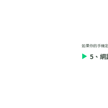
如果你的手機
5、網