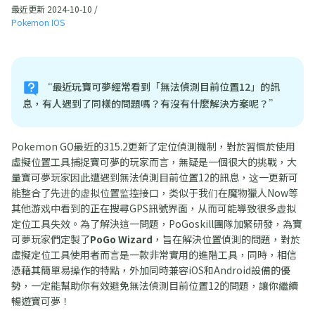
最近更新 2024-10-10 /
Pokemon IOS
“最近玩寶可夢經常看到「無法偵測目前位置12」的訊
息，有人遇到了同樣的問題嗎？有沒有什麼解決方案呢？”
Pokemon GO最近的315.2更新了定位偵測機制，對於習慣於使用
虛擬位置工具捕捉寶可夢的玩家而言，無疑是一個很大的挑戰，大
量寶可夢玩家因此遭遇到無法偵測目前位置12的訊息，这一更新可
能整合了先进的虚拟位置监控接口，类似于我们在魔物獵人Now等
其他游戏中看到的正在搜尋GPS訊號界面，从而可能導致很多虚拟
定位工具失效。為了解決這一問題，PoGoskill團隊加緊研發，為寶
可夢玩家們定製了
PoGo Wizard
，旨在解決位置偵測的問題，對於
虛擬定位工具使用者而言是一款非常實用的進階工具，同時，相信
憑藉其簡單易操作的特點，外加同時兼容iOS和Android設備的優
勢，一定能幫助你有效避免無法偵測目前位置12的問題，讓你繼續
暢遊寶可夢！