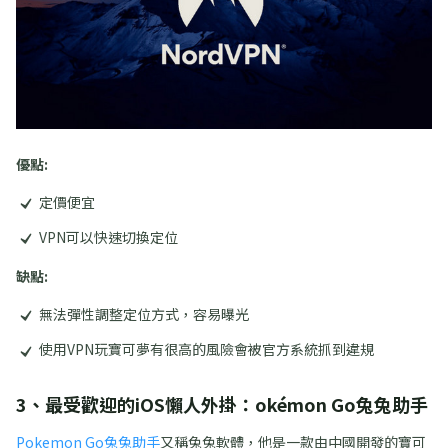
優點:
定價便宜
VPN可以快速切換定位
缺點:
無法彈性調整定位方式，容易曝光
使用VPN玩寶可夢有很高的風險會被官方系統抓到違規
3、最受歡迎的iOS懶人外掛：okémon Go兔兔助手
Pokemon Go兔兔助手
又稱兔兔軟體，他是一款由中國開發的寶可