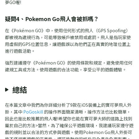
夢GO喔!
疑問4、Pokemon Go飛人會被抓嗎？
在《Pokémon GO》中，使用任何形式的飛人（GPS Spoofing）
都被視為違規行為，可能導致帳戶被禁用或處罰。飛人是指玩家使
用虛假的GPS位置信息，讓遊戲誤以為他們正在真實的地理位置上
進行遊戲活動。
強烈建議遵守《Pokémon GO》的使用條款和規定，避免使用任何
違規工具或方法。使用遊戲的合法功能，享受公平的遊戲體驗。
總結
在本篇文章中我們為你詳細分析了9款在iOS裝備上的寶可夢飛人外
掛，其中
PoGoskill
的操作界面簡潔清晰，操作方法也比較簡單，
因此也是比較推薦的飛人喔!希望你也能在寶可夢大師的道路上找到
屬於自己的方法>當然，為了確保公平遊戲環境，我建議玩家遵守遊
戲的規則並以合法的方式參與遊戲。使用Pokemon Go飛人外掛可
能不僅損害遊戲的平衡性，還可能對您的帳戶安全產生負面影響。