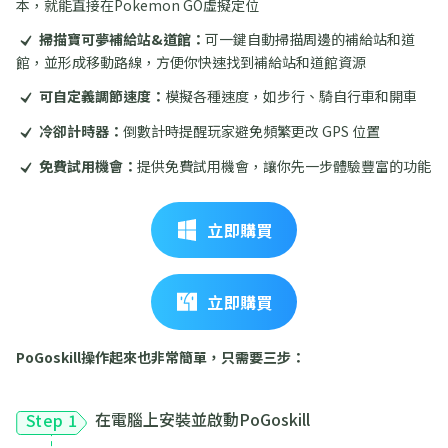
本，就能直接在Pokemon GO虛擬定位
掃描寶可夢補給站&道館：
可一鍵自動掃描周邊的補給站和道
館，並形成移動路線，方便你快速找到補給站和道館資源
可自定義調節速度：
模擬各種速度，如步行、騎自行車和開車
冷卻計時器：
倒數計時提醒玩家避免頻繁更改 GPS 位置
免費試用機會：
提供免費試用機會，讓你先一步體驗豐富的功能
立即購買
立即購買
PoGoskill操作起來也非常簡單，只需要三步：
在電腦上安裝並啟動PoGoskill
Step 1