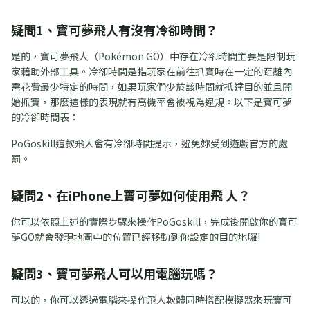
疑問1、寶可夢飛人有沒有冷卻時間？
是的，寶可夢飛人（Pokémon GO）中存在冷卻時間主要是限制玩
家藉助外部工具。冷卻時間是指玩家在前往抓寶時在一定的距離內
需花費最少特定的時間，如果玩家們少於該時間就抵達目的並且開
始抓寶，那麼這樣的表現就有高機率會被視為違規。以下是寶可夢
的冷卻時間表：
PoGoskill這款飛人會有冷卻時間提示，避免妳受到遊戲官方的處
罰。
疑問2、在iPhone上寶可夢如何使用飛 人？
你可以依照上述的實際步驟來操作PoGoskill，完成後開啟你的寶可
夢GO就會發現地圖中的位置已經移動到你設定的目的地囉!
疑問3、寶可夢飛人可以用電腦玩嗎？
可以的，你可以透過電腦來操作飛人軟體同時搭配模擬器來玩寶可