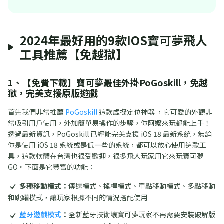
2024年最好用的9款iOS寶可夢飛人
工具推薦【免越獄】
1、【免費下載】寶可夢最佳外掛PoGoskill，免越
獄，完美支援原版遊戲
首先我們非常推薦
PoGoskill
這款虛擬定位神器 ，它可愛的外觀非
常吸引用戶使用，外加簡單易操作的步驟，你阿嬤來玩都能上手！
透過最新資訊，PoGoskill 已經能完美支援 iOS 18 最新系統，無論
你是使用 iOS 18 系統或是低一些的系統，都可以放心使用這款工
具，這款軟體在台灣也很受歡迎，很多飛人玩家用它來玩寶可夢
GO。下面是它豐富的功能：
多種移動模式：
傳送模式、搖桿模式、單點移動模式、多點移動
和跳躍模式，讓玩家根據不同的情況搭配使用
藍牙遊戲模式
：
全新藍牙技術讓寶可夢玩家不再需要安裝破解版