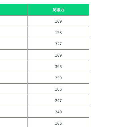
防禦力
屬性
169
一般
128
一般
327
鋼 / 地
169
一般
396
蟲 / 岩
259
水 / 超能
106
超能力
247
水 / 惡
240
惡
166
一般