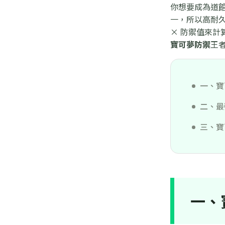
你想要成為道館
一，所以高耐久
× 防禦值來計
寶可夢防禦
王
一、寶
二、最
三、寶
一、