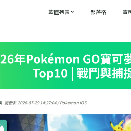
軟體列表
部落格
寶可
PoGo Wizard
PoG
魔
破解「無法偵測目前位置12」
026年Pokémon GO
Top10 | 戰鬥與
樂
更新於 2026-07-29 14:27:04 /
Pokemon iOS