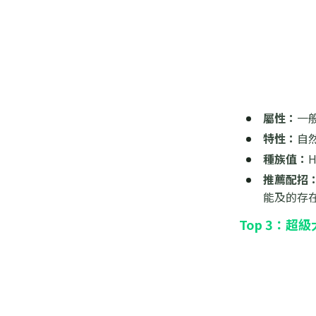
屬性：
一
特性：
自
種族值：
推薦配招
能及的存
Top 3：超