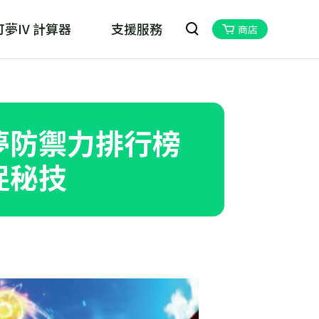
夢IV 計算器
支援服務
商店
oskill MHN Wizard
物獵人Now的最佳夥伴
寶可夢防禦力排行榜
捕捉秘技