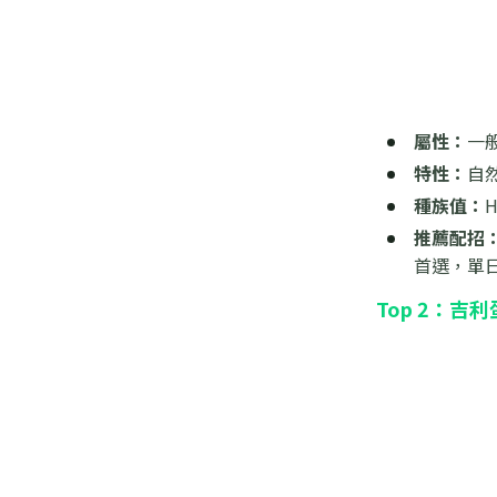
屬性：
一
特性：
自
種族值：
推薦配招
首選，單
Top 2：
吉利