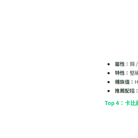
屬性：
鋼
特性：
堅
種族值：
推薦配招
Top 4：卡比