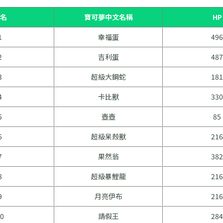
名
寶可夢中文名稱
HP
1
幸福蛋
496
2
吉利蛋
487
3
超級大鋼蛇
181
4
卡比獸
330
5
壺壺
85
6
超級呆殼獸
216
7
果然翁
382
8
超級暴鯉龍
216
9
月亮伊布
216
0
請假王
284