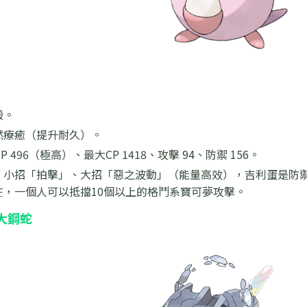
般。
然療癒（提升耐久）。
HP 496（極高）、最大CP 1418、攻擊 94、防禦 156。
：
小招「拍擊」、大招「惡之波動」（能量高效），吉利蛋是防禦
在，一個人可以抵擋10個以上的格鬥系寶可夢攻擊。
級大鋼蛇