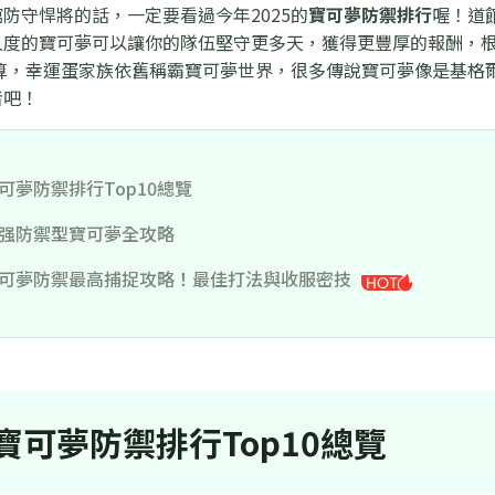
防守悍將的話，一定要看過今年2025的
寶可夢防禦排行
喔！道
度的寶可夢可以讓你的隊伍堅守更多天，獲得更豐厚的報酬，根據
算，幸運蛋家族依舊稱霸寶可夢世界，很多傳說寶可夢像是基格爾
者吧！
可夢防禦排行Top10總覽
强防禦型寶可夢全攻略
可夢防禦最高捕捉攻略！最佳打法與收服密技
寶可夢防禦排行Top10總覽