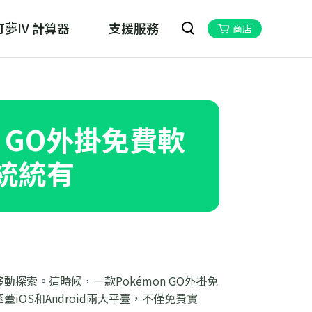
夢IV 計算器
支援服務
商店
oskill MHN Wizard
物獵人Now的最佳夥伴
 GO外掛免費軟
d統統有
動探索。這時候，一款Pokémon GO外掛免
iOS和Android兩大平臺，不僅免費實