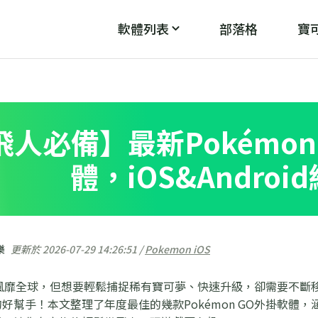
軟體列表
部落格
寶可
PoGo Wizard
PoG
魔
破解「無法偵測目前位置12」
飛人必備】最新Pokémon
體，iOS&Androi
樂
更新於 2026-07-29 14:26:51 /
Pokemon iOS
 GO風靡全球，但想要輕鬆捕捉稀有寶可夢、快速升級，卻需要不斷移
好幫手！本文整理了年度最佳的幾款Pokémon GO外掛軟體，涵蓋