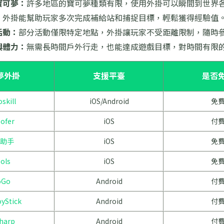
寶可夢：
許多地區的寶可夢種類有限，使用外掛可以瞬間到世界
：
外掛能幫助玩家多次完成補給站和捕捉目標，輕鬆獲得經驗值
活動：
部分活動僅限特定地點，外掛讓玩家不受距離限制，隨時
與體力：
無需長時間戶外行走，也能達成遊戲目標，對時間有限
夢外掛
支援平臺
是否
skill
iOS/Android
免
ofer
iOS
付
助手
iOS
免
ols
iOS
免
oGo
Android
付
yStick
Android
付
harp
Android
付