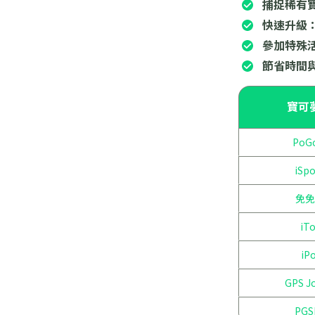
捕捉稀有
快速升級
參加特殊
節省時間
寶可
PoGo
iSpo
免免
iTo
iP
GPS Jo
PGS