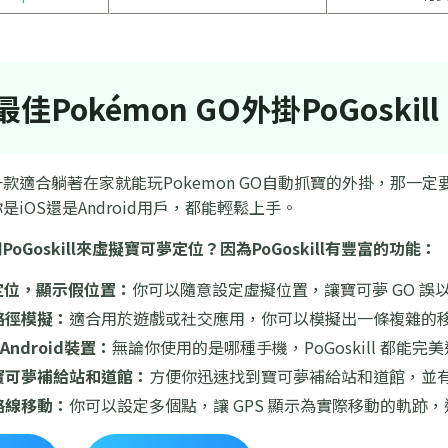
佳Pokémon GO外掛PoGoskill
款適合躺著在家就能玩Pokemon GO自動抓寶的外掛，那一定
iOS還是Android用戶，都能輕鬆上手。
oGoskill來虛擬寶可夢定位？因為PoGoskill有豐富的功能：
定位，顯示假位置：
你可以隨意設定虛擬位置，讓寶可夢 GO 
路徑模擬：
適合用於遊戲或社交應用，你可以模擬出一條複雜的
Android裝置：
無論你使用的是哪種手機，PoGoskill 都能
寶可夢補給站和道館：
方便你迅速找到寶可夢補給站和道館，並
路線移動：
你可以設定多個點，讓 GPS 顯示為實際移動的軌跡