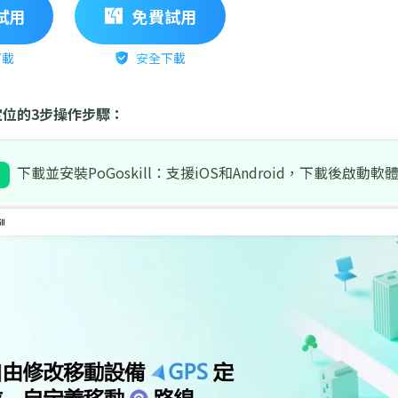
試用
免費試用
下載
安全下載
位的3步操作步驟：
下載並安裝PoGoskill：支援iOS和Android，下載後啟動軟