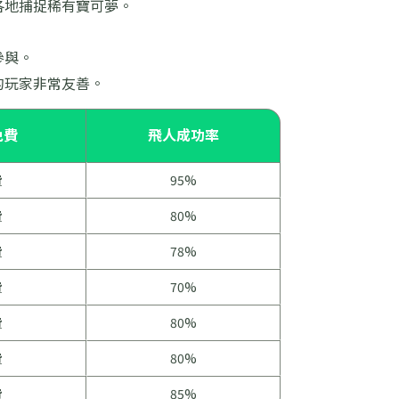
各地捕捉稀有寶可夢。
。
參與。
的玩家非常友善。
免費
飛人成功率
費
95%
費
80%
費
78%
費
70%
費
80%
費
80%
費
85%