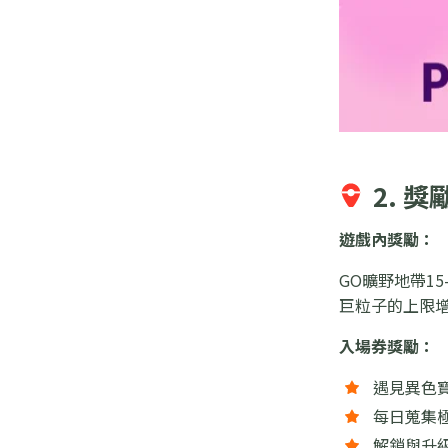
2. 
遊戲內獎勵：
GO曠野地帶1
巨粒子的上限增
入場券獎勵：
遇見異色
每日蒐集極
解鎖與升