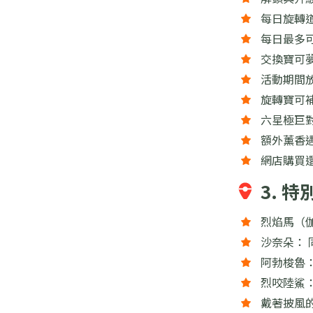
每日旋轉
每日最多
交換寶可
活動期間放
旋轉寶可
六星極巨
額外薰香
網店購買
3. 
烈焰馬（
沙奈朵： 
阿勃梭魯：
烈咬陸鯊：
戴著披風