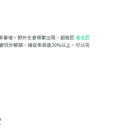
化率暴增，野外也會頻繁出現，超極巨
長毛巨
會同步解鎖，捕捉率高達20%以上，可以完