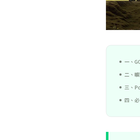
一、G
二、曠
三、P
四、必