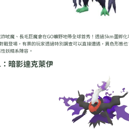
詐唬魔、長毛巨魔會在GO曠野地帶全球首秀！透過5km蛋孵
ax對戰登場，有票的玩家透過特別調查可以直接遭遇，異色形態也
屬性妖精系陣容。
二：暗影達克萊伊