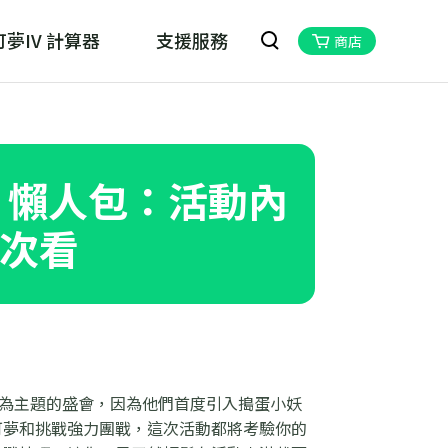
夢IV 計算器
支援服務
商店
oskill MHN Wizard
物獵人Now的最佳夥伴
25 懶人包：活動內
次看
為主題的盛會，因為他們首度引入搗蛋小妖
可夢和挑戰強力團戰，這次活動都將考驗你的