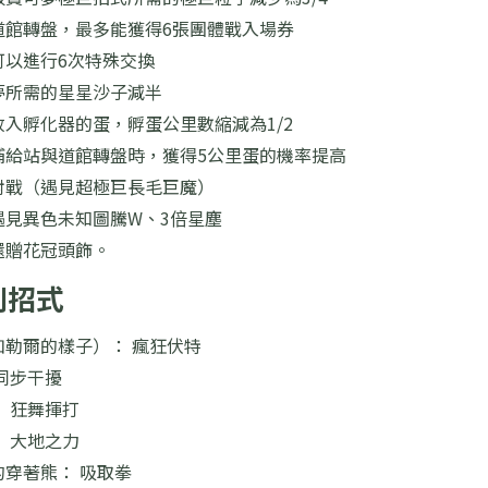
道館轉盤，最多能獲得6張團體戰入場券
可以進行6次特殊交換
夢所需的星星沙子減半
入孵化器的蛋，孵蛋公里數縮減為1/2
補給站與道館轉盤時，獲得5公里蛋的機率提高
對戰（遇見超極巨長毛巨魔）
遇見異色未知圖騰W、3倍星塵
還贈花冠頭飾。
特別招式
伽勒爾的樣子）： 瘋狂伏特
同步干擾
 狂舞揮打
 大地之力
的穿著熊： 吸取拳