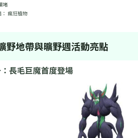
攔堵
： 瘋狂植物
曠野地帶與曠野週活動亮點
一：長毛巨魔首度登場