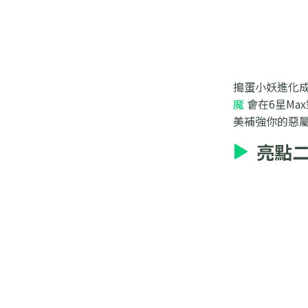
搗蛋小妖進化成
魔
會在6星M
美補強你的惡
亮點