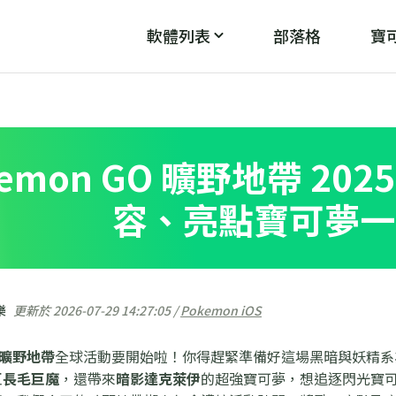
軟體列表
部落格
寶可
PoGo Wizard
PoG
魔
破解「無法偵測目前位置12」
kemon GO 曠野地帶 20
容、亮點寶可夢一
樂
更新於 2026-07-29 14:27:05 /
Pokemon iOS
O曠野地帶
全球活動要開始啦！你得趕緊準備好這場黑暗與妖精系
巨
長毛巨魔
，還帶來
暗影達克萊伊
的超強寶可夢，想追逐閃光寶