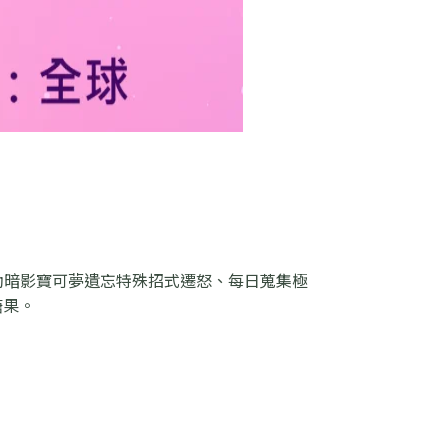
幫助暗影寶可夢遺忘特殊招式遷怒、每日蒐集極
糖果。