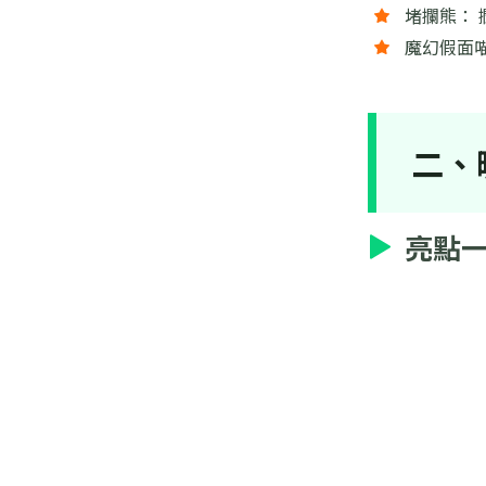
堵攔熊： 
魔幻假面喵
二、
亮點