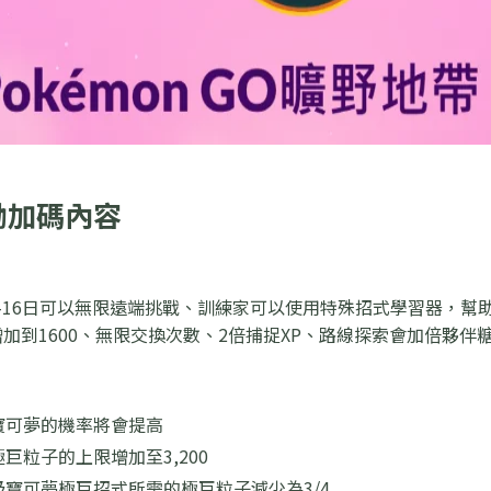
獎勵加碼內容
5-16日可以無限遠端挑戰、訓練家可以使用特殊招式學習器，
加到1600、無限交換次數、2倍捕捉XP、路線探索會加倍夥伴
寶可夢的機率將會提高
巨粒子的上限增加至3,200
級寶可夢極巨招式所需的極巨粒子減少為3/4