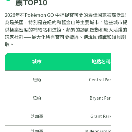
薦TOP10
2026年在Pokémon GO 中捕捉寶可夢的最佳國家被廣泛認
為是美國，特別是在紐約和舊金山等主要城市。這些城市提
供極高密度的補給站和道館、頻繁的誘餌啟動和龐大活躍的
玩家社群——最大化稀有寶可夢遭遇、傳說團體戰和道具刷
取。
城市
地點名稱
紐約
Central Park
紐約
Bryant Park
芝加哥
Grant Park
芝加哥
Millennium Park