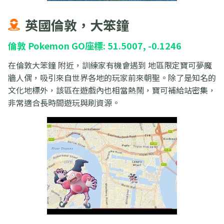
英國倫敦，大笨鐘
倫敦 Pokemon GO座標: 51.5007, -0.1246
在倫敦大笨鐘 附近，訓練家有機會遇到 地區限定寶可夢魔
牆人偶，吸引來自世界各地的玩家前來朝聖。除了是知名的
文化地標外，該區在遊戲內也相當熱鬧，寶可補給站密集，
非常適合長時間遊玩與刷資源。