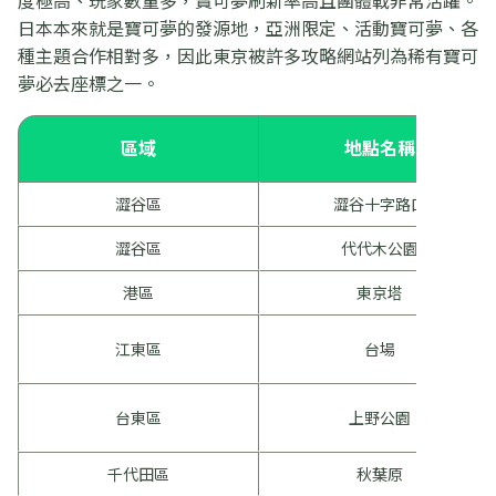
日本本來就是寶可夢的發源地，亞洲限定、活動寶可夢、各
種主題合作相對多，因此東京被許多攻略網站列為稀有寶可
夢必去座標之一。
區域
地點名稱
澀谷區
澀谷十字路口
澀谷區
代代木公園
港區
東京塔
江東區
台場
台東區
上野公園
千代田區
秋葉原