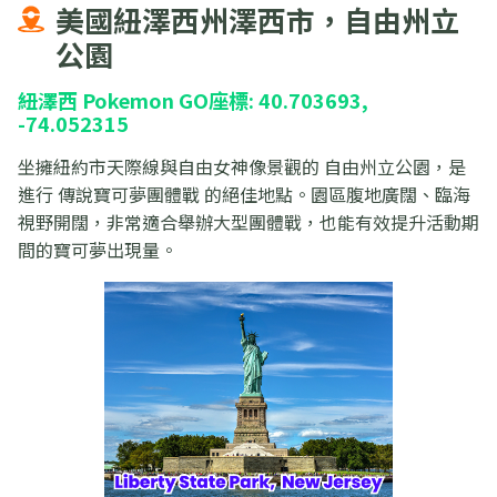
美國紐澤西州澤西市，自由州立
公園
紐澤西 Pokemon GO座標: 40.703693,
-74.052315
坐擁紐約市天際線與自由女神像景觀的 自由州立公園，是
進行 傳說寶可夢團體戰 的絕佳地點。園區腹地廣闊、臨海
視野開闊，非常適合舉辦大型團體戰，也能有效提升活動期
間的寶可夢出現量。