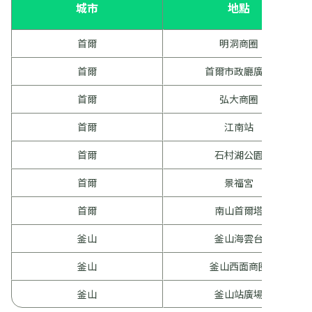
城市
地點
首爾
明洞商圈
首爾
首爾市政廳廣場
首爾
弘大商圈
首爾
江南站
首爾
石村湖公園
首爾
景福宮
首爾
南山首爾塔
釜山
釜山海雲台
釜山
釜山西面商圈
釜山
釜山站廣場