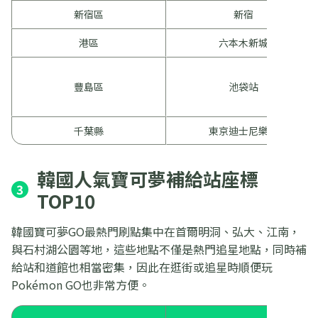
新宿區
新宿
港區
六本木新城
豐島區
池袋站
千葉縣
東京迪士尼樂園
韓國人氣寶可夢補給站座標
3
TOP10
韓國寶可夢GO最熱門刷點集中在首爾明洞、弘大、江南，
與石村湖公園等地，這些地點不僅是熱門追星地點，同時補
給站和道館也相當密集，因此在逛街或追星時順便玩
Pokémon GO也非常方便。