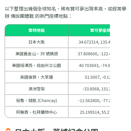
以下整理出幾個全球知名、稀有寶可夢出現率高，或經常舉
辦 傳說團體戰 的熱門座標地點：
實時地點
寶可夢座標
日本大阪
34.672314, 135.484802
美國舊金山，39 號碼頭
37.808600, -122.409800
美國紐澤西，自由州立公園
40.703693, -74.052315
英國倫敦，大笨鐘
51.5007, -0.1246
澳洲雪梨
-33.8568, 151.2153
秘魯，錢凱 (Chancay)
-11.562800, -77.270000
阿聯酋，杜拜購物中心
25.199514, 55.277397