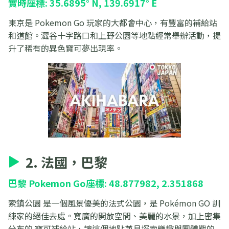
實時座標: 35.6895° N, 139.6917° E
東京是 Pokemon Go 玩家的大都會中心，有豐富的補給站
和道館。澀谷十字路口和上野公園等地點經常舉辦活動，提
升了稀有的異色寶可夢出現率。
2. 法國，巴黎
巴黎 Pokemon Go座標: 48.877982, 2.351868
索鎮公園 是一個風景優美的法式公園，是 Pokémon GO 訓
練家的絕佳去處。寬廣的開放空間、美麗的水景，加上密集
分布的 寶可補給站，讓這個地點兼具探索樂趣與團體戰的