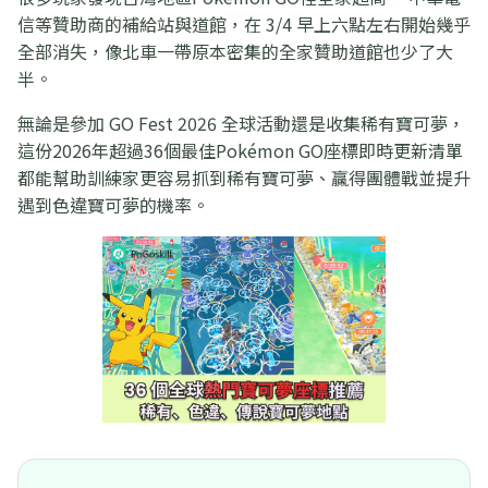
信等贊助商的補給站與道館，在 3/4 早上六點左右開始幾乎
全部消失，像北車一帶原本密集的全家贊助道館也少了大
半。
無論是參加 GO Fest 2026 全球活動還是收集稀有寶可夢，
這份2026年超過36個最佳Pokémon GO座標即時更新清單
都能幫助訓練家更容易抓到稀有寶可夢、贏得團體戰並提升
遇到色違寶可夢的機率。