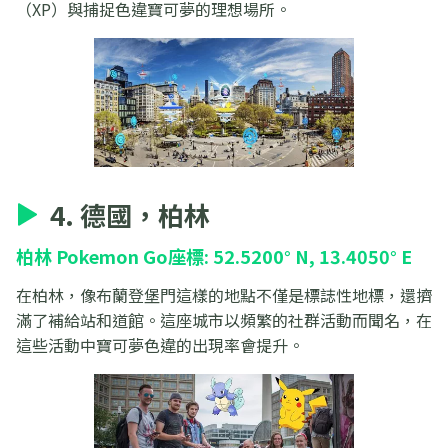
（XP）與捕捉色違寶可夢的理想場所。
4. 德國，柏林
柏林 Pokemon Go座標: 52.5200° N, 13.4050° E
在柏林，像布蘭登堡門這樣的地點不僅是標誌性地標，還擠
滿了補給站和道館。這座城市以頻繁的社群活動而聞名，在
這些活動中寶可夢色違的出現率會提升。