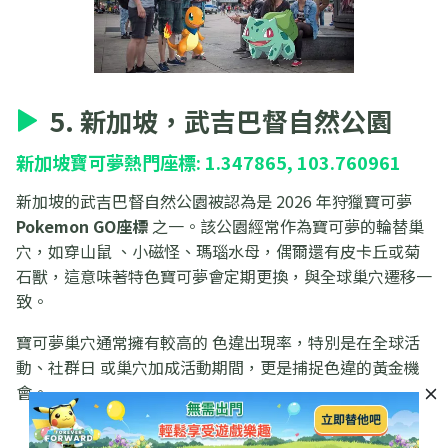
5. 新加坡，武吉巴督自然公園
新加坡寶可夢熱門座標: 1.347865, 103.760961
新加坡的武吉巴督自然公園被認為是 2026 年狩獵寶可夢
Pokemon GO座標
之一。該公園經常作為寶可夢的輪替巢
穴，如穿山鼠 、小磁怪、瑪瑙水母，偶爾還有皮卡丘或菊
石獸，這意味著特色寶可夢會定期更換，與全球巢穴遷移一
致。
寶可夢巢穴通常擁有較高的 色違出現率，特別是在全球活
動、社群日 或巢穴加成活動期間，更是捕捉色違的黃金機
會。