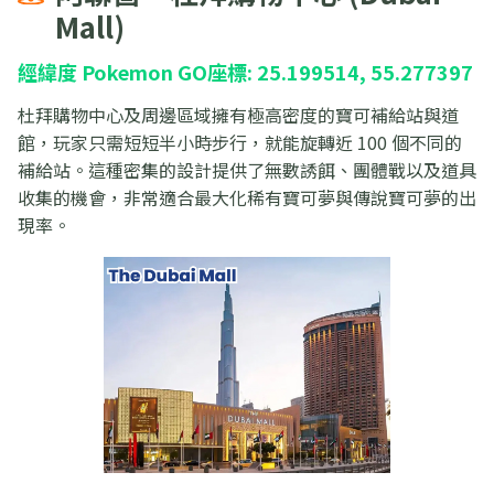
Mall)
經緯度 Pokemon GO座標: 25.199514, 55.277397
杜拜購物中心及周邊區域擁有極高密度的寶可補給站與道
館，玩家只需短短半小時步行，就能旋轉近 100 個不同的
補給站。這種密集的設計提供了無數誘餌、團體戰以及道具
收集的機會，非常適合最大化稀有寶可夢與傳說寶可夢的出
現率。