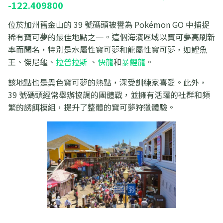
-122.409800
位於加州舊金山的 39 號碼頭被譽為 Pokémon GO 中捕捉
稀有寶可夢的最佳地點之一。這個海濱區域以寶可夢高刷新
率而聞名，特別是水屬性寶可夢和龍屬性寶可夢，如鯉魚
王、傑尼龜、
拉普拉斯
、
快龍
和
暴鯉龍
。
該地點也是異色寶可夢的熱點，深受訓練家喜愛。此外，
39 號碼頭經常舉辦協調的團體戰，並擁有活躍的社群和頻
繁的誘餌模組，提升了整體的寶可夢狩獵體驗。