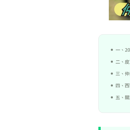
一、2
二、皮
三、仲
四、西
五、關