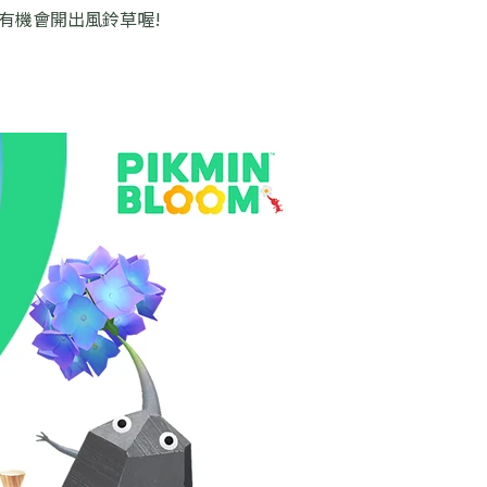
有機會開出風鈴草喔!