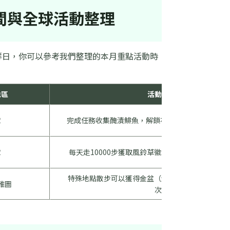
時間與全球活動整理
群日，你可以參考我們整理的本月重點活動時
地區
活動重點
球
完成任務收集醃漬鯡魚，解鎖花冠皮克敏、Mii服裝
球
每天走10000步獲取風鈴草徽章，巨大花朵會綻放
特殊地點散步可以獲得金盆（金色花苗），每30天
雅圖
次。