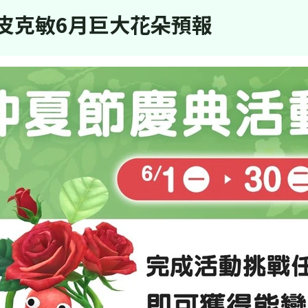
皮克敏6月巨大花朵預報