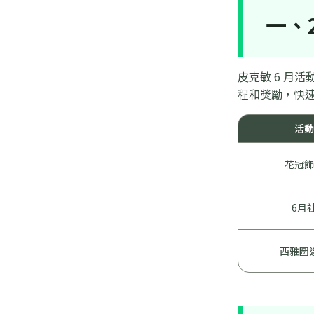
一、
皮克敏 6 月
程和獎勵，快
活動
花冠飾
6月
西雅圖