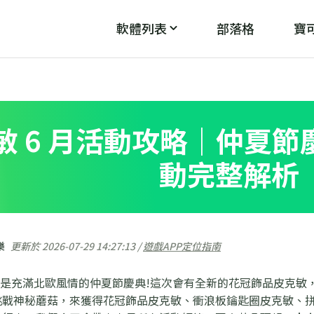
軟體列表
部落格
寶可
PoGo Wizard
PoG
魔
破解「無法偵測目前位置12」
敏 6 月活動攻略｜仲夏
動完整解析
樂
更新於 2026-07-29 14:27:13 /
遊戲APP定位指南
是充滿北歐風情的仲夏節慶典!這次會有全新的花冠飾品皮克敏
戰神秘蘑菇，來獲得花冠飾品皮克敏、衝浪板鑰匙圈皮克敏、拼