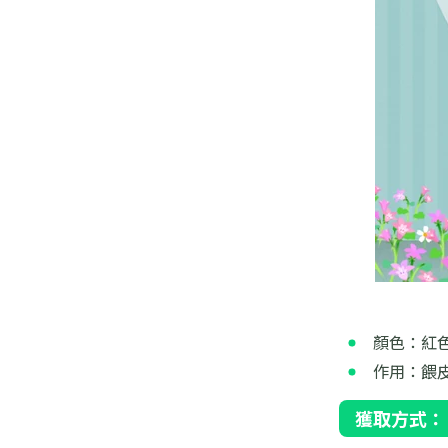
顏色：紅
作用：餵
獲取方式：