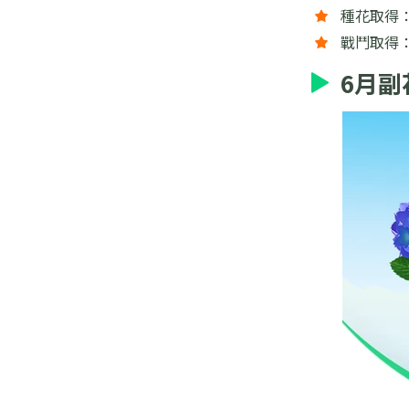
種花取得
戰鬥取得
6月副