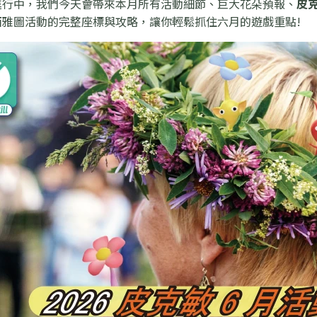
進行中，我們今天會帶來本月所有活動細節、巨大花朵預報、
皮克
西雅圖活動的完整座標與攻略，讓你輕鬆抓住六月的遊戲重點!