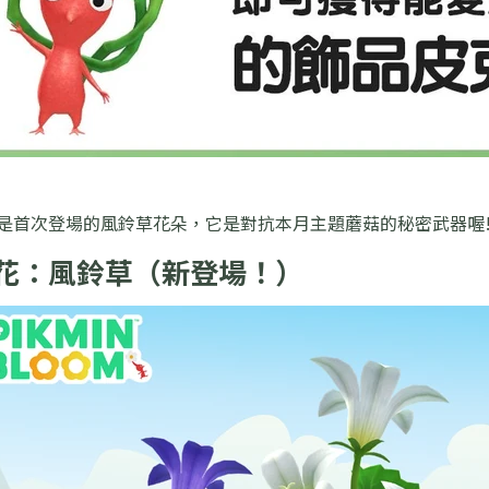
花是首次登場的風鈴草花朵，它是對抗本月主題蘑菇的秘密武器喔
主花：風鈴草（新登場！）