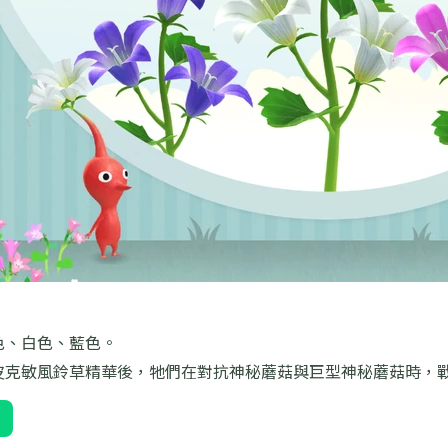
色、白色、藍色。
皮克敏風鈴草精華後，牠們在對抗神秘蘑菇與巨型神秘蘑菇時，