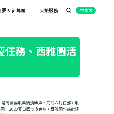
夢IV 計算器
支援服務
商店
oskill MHN Wizard
物獵人Now的最佳夥伴
節慶任務、西雅圖活
，還有需要收集醃漬鯡魚，完成六月任務，收
圖：2023夏日回憶皮克敏。西雅圖水族館迷