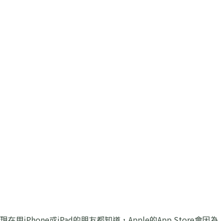
現在用iPhone或iPad的朋友都知道，Apple的App Store會因為