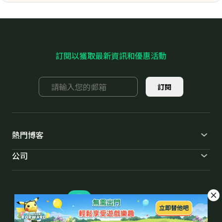
訂閱以獲取最新資訊和優惠活動
訂閱
熱門博客
公司
iOS 27災情
Pokemon Android
關於我們
Pokemon iOS
條款和協議
定位修改
隱私政策