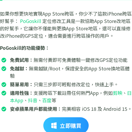
如果你想更快地實現App Store跨區，你少不了這款iPhone跨區
好幫手：
PoGoskill
定位修改工具是一款協助App Store改地區
的好幫手，它讓你不僅能夠更換App Store地區，還可以直接修
改iPhone的GPS定位，適合需要進行跨區操作的用戶。
PoGoskill的功能優勢：
免費試用：
無需付費即可免費體驗一鍵修改GPS定位功能
免越獄：
無需越獄/Root，保證安全的App Store換地區體
驗
簡單易用：
只需三步即可輕鬆修改定位，快速上手。
適用性強：
支援跨區下載註冊任何熱門App，例如
剪映
、
日
本App
、
抖音
、
百度
等
安卓蘋果用戶都能使用：
完美相容 iOS 18 及 Android 15。
立即購買