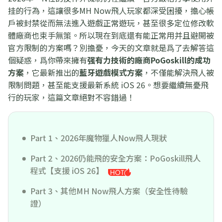
挂的行為，這讓很多MH Now飛人玩家都深受困擾，擔心帳
戶被封禁從而無法進入遊戲正常遊玩，甚至很多定位修改軟
體廠商也束手無策。所以現在到底還有能正常用并且避開被
官方限制的方案嗎？別擔憂，今天的文章就是爲了去解答這
個疑惑，爲你帶來擁有
强有力技術的廠商PoGoskill的成功
方案
，它最新推出的
藍牙遊戲模式方案
，不僅能解決飛人被
限制問題，甚至能支援最新系統 iOS 26。想要繼續無憂飛
行的玩家，這篇文章絕對不容錯過！
Part 1、2026年魔物獵人Now飛人現狀
Part 2、2026仍能飛的安全方案：PoGoskill飛人
程式【支援 iOS 26】
Part 3、其他MH Now飛人方案（安全性待驗
證）