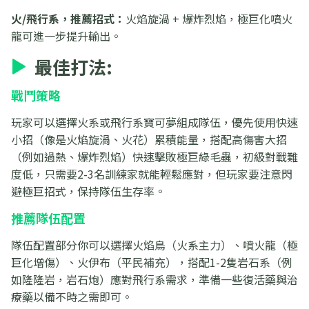
火/飛行系，推薦招式：
火焰旋渦 + 爆炸烈焰，極巨化噴火
龍可進一步提升輸出。
最佳打法:
戰鬥策略
玩家可以選擇火系或飛行系寶可夢組成隊伍，優先使用快速
小招（像是火焰旋渦、火花）累積能量，搭配高傷害大招
（例如過熱、爆炸烈焰）快速擊敗極巨綠毛蟲，初級對戰難
度低，只需要2-3名訓練家就能輕鬆應對，但玩家要注意閃
避極巨招式，保持隊伍生存率。
推薦隊伍配置
隊伍配置部分你可以選擇火焰鳥（火系主力）、噴火龍（極
巨化增傷）、火伊布（平民補充），搭配1-2隻岩石系（例
如隆隆岩，岩石炮）應對飛行系需求，準備一些復活藥與治
療藥以備不時之需即可。