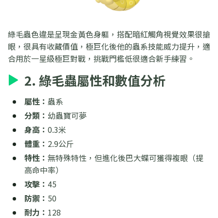
綠毛蟲色違是呈現金黃色身軀，搭配暗紅觸角視覺效果很搶
眼，很具有收藏價值，極巨化後他的蟲系技能威力提升，適
合用於一星級極巨對戰，挑戰門檻低很適合新手練習。
2. 綠毛蟲屬性和數值分析
屬性：
蟲系
分類：
幼蟲寶可夢
身高：
0.3米
體重：
2.9公斤
特性：
無特殊特性，但進化後巴大蝶可獲得複眼（提
高命中率）
攻擊：
45
防禦：
50
耐力：
128