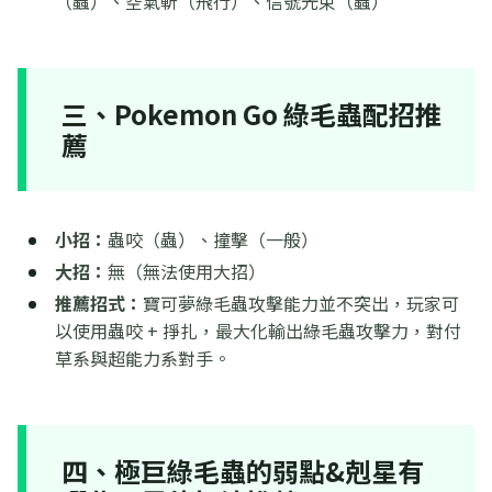
（蟲）、空氣斬（飛行）、信號光束（蟲）
三、Pokemon Go 綠毛蟲配招推
薦
小招：
蟲咬（蟲）、撞擊（一般）
大招：
無（無法使用大招）
推薦招式：
寶可夢綠毛蟲攻擊能力並不突出，玩家可
以使用蟲咬 + 掙扎，最大化輸出綠毛蟲攻擊力，對付
草系與超能力系對手。
四、極巨綠毛蟲的弱點&剋星有