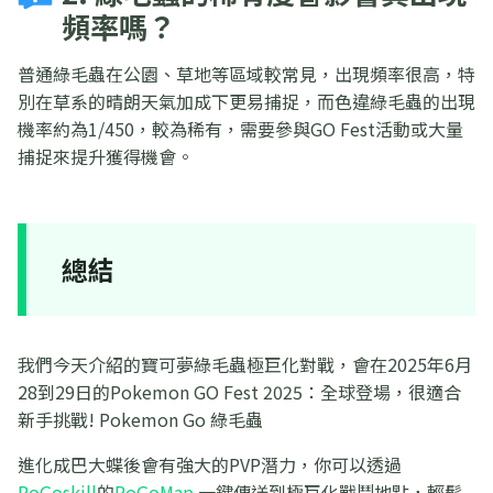
頻率嗎？
普通綠毛蟲在公園、草地等區域較常見，出現頻率很高，特
別在草系的晴朗天氣加成下更易捕捉，而色違綠毛蟲的出現
機率約為1/450，較為稀有，需要參與GO Fest活動或大量
捕捉來提升獲得機會。
總結
我們今天介紹的寶可夢綠毛蟲極巨化對戰，會在2025年6月
28到29日的Pokemon GO Fest 2025：全球登場，很適合
新手挑戰! Pokemon Go 綠毛蟲
進化成巴大蝶後會有強大的PVP潛力，你可以透過
PoGoskill
的
PoGoMap
一鍵傳送到極巨化戰鬥地點，輕鬆