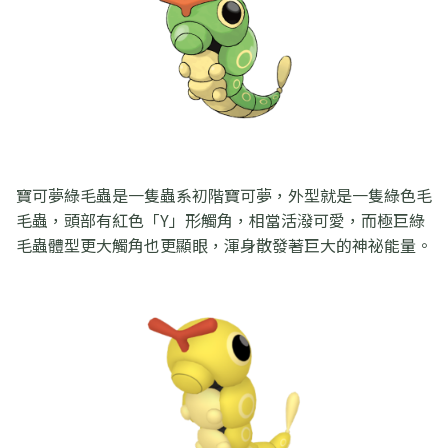
寶可夢綠毛蟲是一隻蟲系初階寶可夢，外型就是一隻綠色毛
毛蟲，頭部有紅色「Y」形觸角，相當活潑可愛，而極巨綠
毛蟲體型更大觸角也更顯眼，渾身散發著巨大的神祕能量。