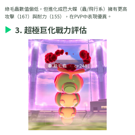
綠毛蟲數值偏低，但進化成巴大蝶（蟲/飛行系）擁有更高
攻擊（167）與耐力（155），在PVP中表現優異。
3. 超極巨化戰力評估