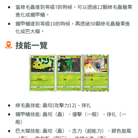
當綠毛蟲達到等級7的時候，可以透過12顆綠毛蟲糖果
進化成鐵甲蛹。
鐵甲蛹達到等級10的時候，再透過50顆綠毛蟲糖果進
化成巴大蝶。
技能一覽
綠毛蟲技能: 蟲咬(攻擊力12)、掙扎
鐵甲蛹技能: 蟲咬（蟲）、撞擊（一般）、掙扎（一
般）
巴大蝶技能: 蟲咬（蟲）、念力（超能力）、銀色旋風