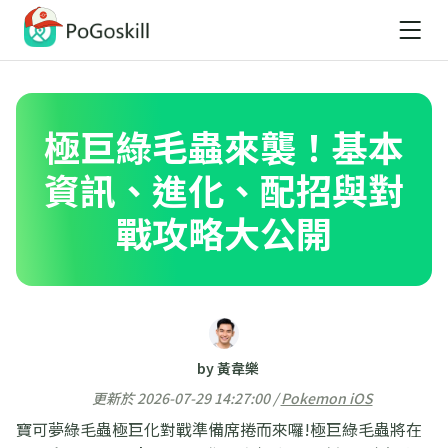
極巨綠毛蟲來襲！基本
資訊、進化、配招與對
戰攻略大公開
by 黃韋樂
更新於 2026-07-29 14:27:00 /
Pokemon iOS
寶可夢綠毛蟲極巨化對戰準備席捲而來囉!極巨綠毛蟲將在