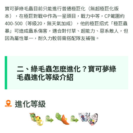
寶可夢綠毛蟲目前只能進行普通極巨化（無超極巨化版
本），在極巨對戰中作為一星頭目，戰力中等，CP範圍約
400-500（等級20，無天氣加成），他的極巨招式「極巨蟲
暴」可造成蟲系傷害，適合對付草、超能力、惡系敵人，但
因為屬性單一，耐久力較弱需搭配隊友補強。
二、綠毛蟲怎麽進化？寶可夢綠
毛蟲進化等級介紹
進化等級