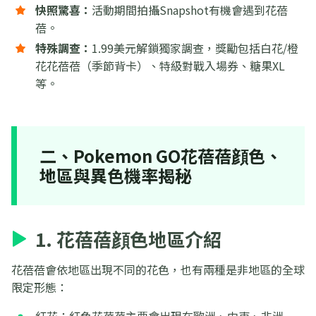
快照驚喜：
活動期間拍攝Snapshot有機會遇到花蓓
蓓。
特殊調查：
1.99美元解鎖獨家調查，獎勵包括白花/橙
花花蓓蓓（季節背卡）、特級對戰入場券、糖果XL
等。
二、Pokemon GO花蓓蓓顔色、
地區與異色機率揭秘
1. 花蓓蓓顔色地區介紹
花蓓蓓會依地區出現不同的花色，也有兩種是非地區的全球
限定形態：
紅花：紅色花蓓蓓主要會出現在歐洲、中東、非洲