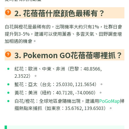
2. 花蓓蓓什麽顔色最稀有？
白花與橙花是最稀有的，出現機率大約只有1%，社群日會
提升到3-5%，建議可以使用薰香、多雲天氣、田野調查增
加相遇的機會。
3. Pokemon GO花蓓蓓哪裡抓？
紅花：歐洲、中東、非洲（巴黎：48.8566,
2.3522）。
藍花：亞太（台北：25.0330, 121.5654）。
黃花：美洲（紐約：40.7128, -74.0060）。
白花/橙花：全球地區會隨機出現，建議用
PoGoMap
掃
描熱點來捕抓（如東京：35.6762, 139.6503）。