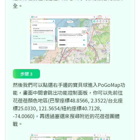
全。
步驟 3
然後我們可以點選右手邊的寶貝球進入PoGoMap功
能，畫面中間會跳出功能控制面板，你可以先前往
花蓓蓓顏色地區(巴黎座標48.8566, 2.3522/台北座
標25.0330, 121.5654/紐約座標40.7128,
-74.0060)，再透過塞選來搜尋附近的花蓓蓓團體
戰。