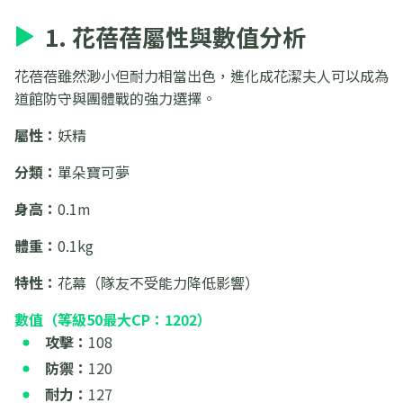
1. 花蓓蓓屬性與數值分析
花蓓蓓雖然渺小但耐力相當出色，進化成花潔夫人可以成為
道館防守與團體戰的強力選擇。
屬性：
妖精
分類：
單朵寶可夢
身高：
0.1m
體重：
0.1kg
特性：
花幕（隊友不受能力降低影響）
數值（等級50最大CP：1202）
攻擊：
108
防禦：
120
耐力：
127