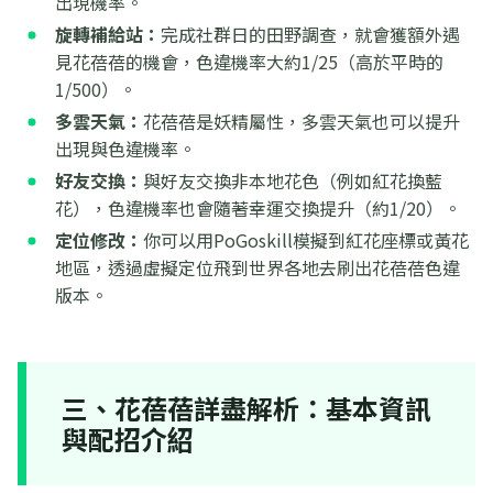
出現機率。
旋轉補給站：
完成社群日的田野調查，就會獲額外遇
見花蓓蓓的機會，色違機率大約1/25（高於平時的
1/500）。
多雲天氣：
花蓓蓓是妖精屬性，多雲天氣也可以提升
出現與色違機率。
好友交換：
與好友交換非本地花色（例如紅花換藍
花），色違機率也會隨著幸運交換提升（約1/20）。
定位修改：
你可以用PoGoskill模擬到紅花座標或黃花
地區，透過虛擬定位飛到世界各地去刷出花蓓蓓色違
版本。
三、花蓓蓓詳盡解析：基本資訊
與配招介紹