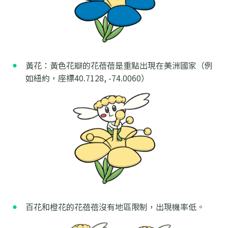
黃花：黃色花瓣的花蓓蓓是重點出現在美洲國家（例
如紐約，座標40.7128, -74.0060）
百花和橙花的花蓓蓓沒有地區限制，出現機率低。