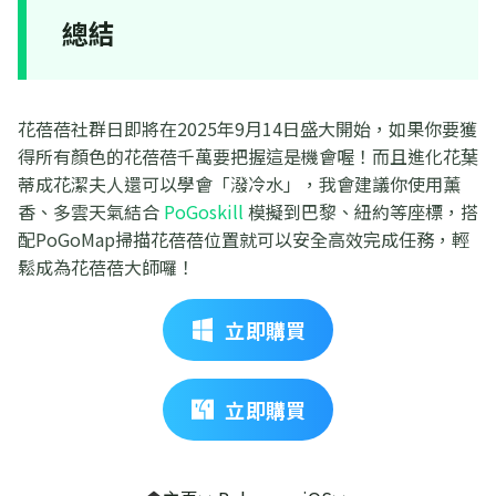
總結
花蓓蓓社群日即將在2025年9月14日盛大開始，如果你要獲
得所有顏色的花蓓蓓千萬要把握這是機會喔！而且進化花葉
蒂成花潔夫人還可以學會「潑冷水」，我會建議你使用薰
香、多雲天氣結合
PoGoskill
模擬到巴黎、紐約等座標，搭
配PoGoMap掃描花蓓蓓位置就可以安全高效完成任務，輕
鬆成為花蓓蓓大師囉！
立即購買
立即購買