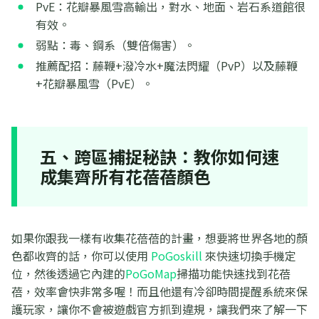
PvE：花瓣暴風雪高輸出，對水、地面、岩石系道館很
有效。
弱點：毒、鋼系（雙倍傷害）。
推薦配招：藤鞭+潑冷水+魔法閃耀（PvP）以及藤鞭
+花瓣暴風雪（PvE）。
五、跨區捕捉秘訣：教你如何速
成集齊所有花蓓蓓顏色
如果你跟我一樣有收集花蓓蓓的計畫，想要將世界各地的顏
色都收齊的話，你可以使用
PoGoskill
來快速切換手機定
位，然後透過它內建的
PoGoMap
掃描功能快速找到花蓓
蓓，效率會快非常多喔！而且他還有冷卻時間提醒系統來保
護玩家，讓你不會被遊戲官方抓到違規，讓我們來了解一下