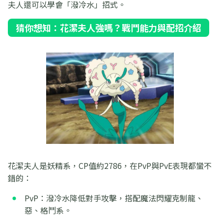
夫人還可以學會「潑冷水」招式。
猜你想知：花潔夫人強嗎？戰鬥能力與配招介紹
花潔夫人是妖精系，CP值約2786，在PvP與PvE表現都蠻不
錯的：
PvP：潑冷水降低對手攻擊，搭配魔法閃耀克制龍、
惡、格鬥系。