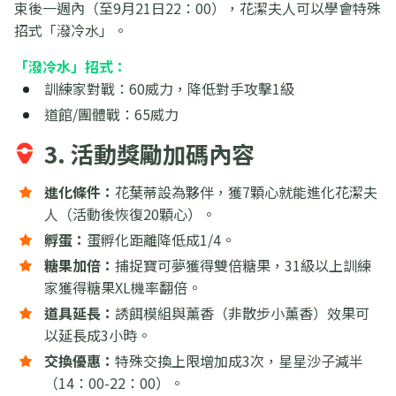
束後一週內（至9月21日22：00），花潔夫人可以學會特殊
招式「潑冷水」。
「潑冷水」招式：
訓練家對戰：60威力，降低對手攻擊1級
道館/團體戰：65威力
3. 活動獎勵加碼內容
進化條件：
花葉蒂設為夥伴，獲7顆心就能進化花潔夫
人（活動後恢復20顆心）。
孵蛋：
蛋孵化距離降低成1/4。
糖果加倍：
捕捉寶可夢獲得雙倍糖果，31級以上訓練
家獲得糖果XL機率翻倍。
道具延長：
誘餌模組與薰香（非散步小薰香）效果可
以延長成3小時。
交換優惠：
特殊交換上限增加成3次，星星沙子減半
（14：00-22：00）。