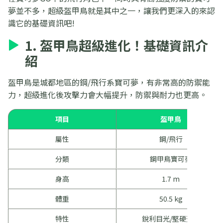
夢並不多，超級盔甲鳥就是其中之一，讓我們更深入的來認
識它的基礎資訊吧!
1. 盔甲鳥超級進化！基礎資訊介
紹
盔甲鳥是城都地區的鋼/飛行系寶可夢，有非常高的防禦能
力，超級進化後攻擊力會大幅提升，防禦與耐力也更高。
項目
盔甲鳥
屬性
鋼/飛行
分類
鋼甲鳥寶可夢
身高
1.7 m
體重
50.5 kg
特性
銳利目光/堅硬盔甲