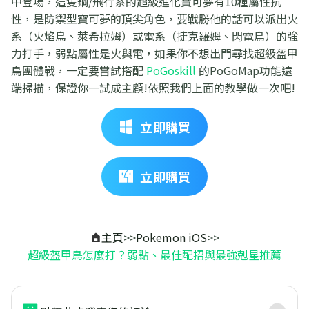
中登場，這隻鋼/飛行系的超級進化寶可夢有10種屬性抗
性，是防禦型寶可夢的頂尖角色，要戰勝他的話可以派出火
系（火焰鳥、萊希拉姆）或電系（捷克羅姆、閃電鳥）的強
力打手，弱點屬性是火與電，如果你不想出門尋找超級盔甲
鳥團體戰，一定要嘗試搭配
PoGoskill
的PoGoMap功能遠
端掃描，保證你一試成主顧!依照我們上面的教學做一次吧!
立即購買
立即購買
主頁
>>
Pokemon iOS
>>
超級盔甲鳥怎麼打？弱點、最佳配招與最強剋星推薦