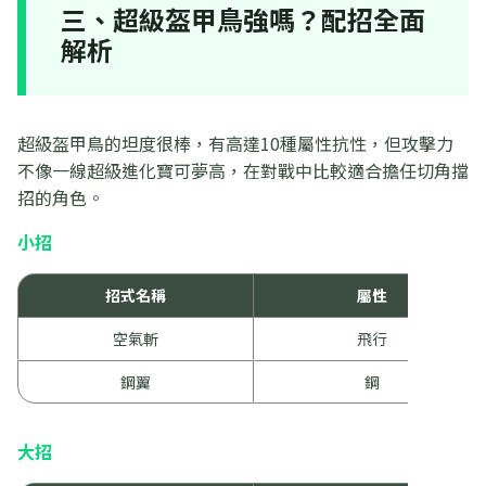
三、超級盔甲鳥強嗎？配招全面
解析
超級盔甲鳥的坦度很棒，有高達10種屬性抗性，但攻擊力
不像一線超級進化寶可夢高，在對戰中比較適合擔任切角擋
招的角色。
小招
招式名稱
屬性
空氣斬
飛行
鋼翼
鋼
大招