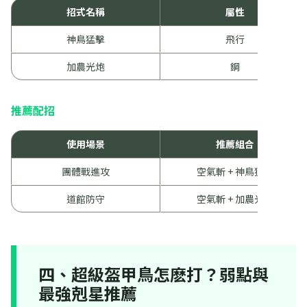
招式名稱
屬性
神鳥猛擊
飛行
加農光炮
鋼
推薦配招
使用場景
推薦組合
團體戰進攻
空氣斬 + 神鳥猛擊
道館防守
空氣斬 + 加農光炮
四、超級盔甲鳥怎麽打？弱點與
最強剋星推薦