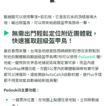
戰槌龍可以使用擊落+岩石炮，它是岩石系的頂級玻璃大
炮，輸出相當高，可以用來給超級盔甲鳥致命一擊。
無需出門輕鬆定位附近團體戰，
快速獲取超級盔甲鳥！
最近春雨來襲，台灣各地總是陰雨綿綿對吧!想在家輕鬆到
附近的團體戰挑戰超級盔甲鳥嗎?你可以使用
PoGoskill
喔!
他能一鍵飛到世界各地捕捉區域限定寶可夢，而且內建
PoGoMap掃描功能，方圓5公里內的團體戰與稀有寶可夢
都可以掃描到，還能開啟AutoCatch自動抓寶，連Plus手環
都不用買就能自動補給刷道具喔!
PoGoskill主要功能：
一鍵更改位置：在地圖上點選任意地點，立刻移動過
去。