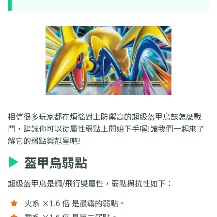
相信很多玩家都在煩惱對上防禦高的超級盔甲鳥該怎麼戰
鬥，建議你可以從屬性弱點上開始下手喔!讓我們一起來了
解它的弱點與剋星吧!
盔甲鳥弱點
超級盔甲鳥是鋼/飛行雙屬性，弱點與抗性如下：
火系 ×1.6 倍 是最痛的弱點。