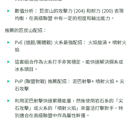
數值分析： 巨炭山的攻擊力 (204) 和耐力 (200) 表現
均衡，在高級聯盟 中有一定的坦度和輸出能力。
推薦的巨炭山配招：
PvE (道館/團體戰) 火系最強配招： 火焰旋渦 + 噴射火
焰
這套組合作為火系打手非常穩定，能快速解決鋼系或
冰系頭目。
PvP (聯盟對戰) 推薦配招： 泥巴射擊+ 噴射火焰 + 尖
石攻擊
利用泥巴射擊快速累積能量，然後使用岩石系的「尖
石攻擊」或火系的「噴射火焰」來靈活打擊對手，特
別適合在高級聯盟中作為屬性幹擾。