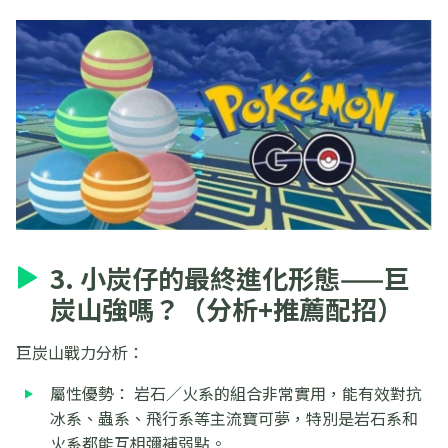
3. 小炭仔的最終進化形態——巨
炭山強嗎？（分析+推薦配招）
巨炭山戰力分析：
屬性優勢： 岩石／火系的組合非常實用，能有效對抗
冰系、蟲系、飛行系等主流寶可夢，特別是岩石系和
火系都能互相彌補弱點。