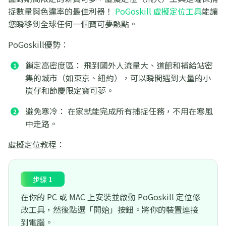
捉數量與色違率的最佳利器！
PoGoskill 虛擬定位工具
能讓
您瞬移到全球任何一個寶可夢熱點。
PoGoskill優勢：
鎖定高密度區： 飛到國外人流量大、道館和補給站密
集的城市（如東京、紐約），可以瞬間遇到大量的小
炭仔和節慶限定寶可夢。
避免寒冷： 在家就能完成所有捕捉任務，不用在寒風
中走路。
虛擬定位教程：
步骤 1
在你的 PC 或 MAC 上安裝並啟動 PoGoskill 定位修
改工具，然後點選「開始」按鈕。將你的裝置連接
到電腦。