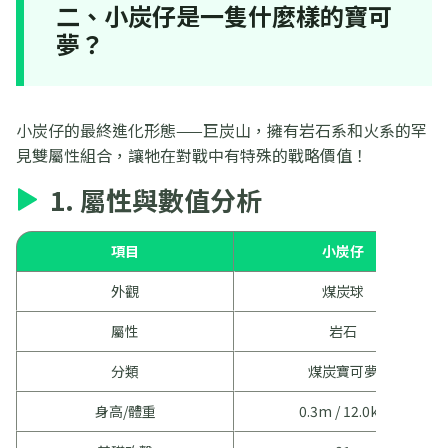
二、小炭仔是一隻什麼樣的寶可
夢？
小炭仔的最終進化形態——巨炭山，擁有岩石系和火系的罕
見雙屬性組合，讓牠在對戰中有特殊的戰略價值！
1. 屬性與數值分析
項目
小炭仔
外觀
煤炭球
屬性
岩石
分類
煤炭寶可夢
身高/體重
0.3m / 12.0kg