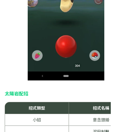
太陽岩配招
招式類型
招式名稱
小招
意念頭錘
泥巴射擊