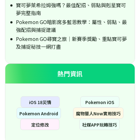
寶可夢萊希拉姆強嗎？最佳配招、弱點與剋星寶可
夢完整指南
Pokemon GO暗影席多藍恩教學：屬性、弱點、最
強配招與捕捉建議
Pokemon GO尋寶之旅｜新賽季獎勵、重點寶可夢
及捕捉秘技一網打盡
熱門資訊
iOS 18災情
Pokemon iOS
Pokemon Android
魔物獵人Now實用技巧
定位修改
社媒APP玩轉技巧