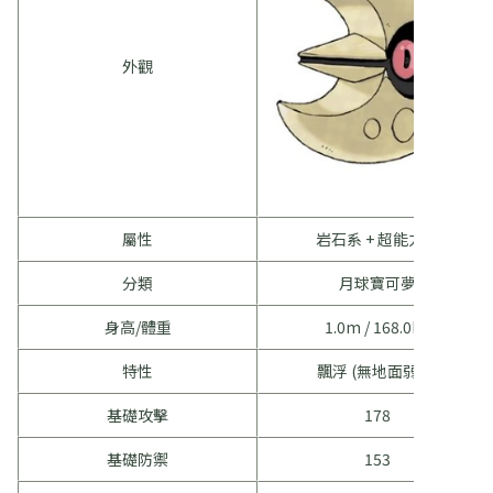
外觀
屬性
岩石系 + 超能力系
分類
月球寶可夢
身高/體重
1.0m / 168.0kg
特性
飄浮 (無地面弱點)
基礎攻擊
178
基礎防禦
153