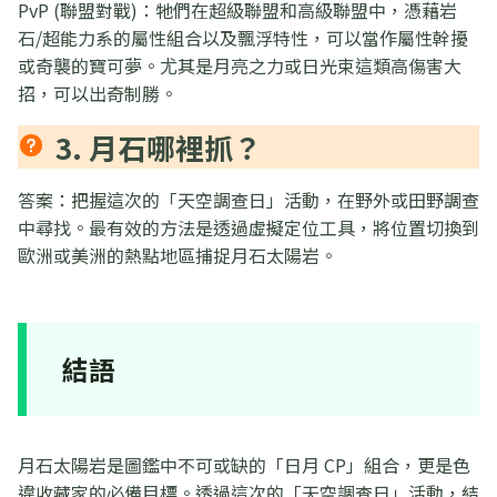
PvP (聯盟對戰)：牠們在超級聯盟和高級聯盟中，憑藉岩
石/超能力系的屬性組合以及飄浮特性，可以當作屬性幹擾
或奇襲的寶可夢。尤其是月亮之力或日光束這類高傷害大
招，可以出奇制勝。
3. 月石哪裡抓？
答案：把握這次的「天空調查日」活動，在野外或田野調查
中尋找。最有效的方法是透過虛擬定位工具，將位置切換到
歐洲或美洲的熱點地區捕捉月石太陽岩。
結語
月石太陽岩是圖鑑中不可或缺的「日月 CP」組合，更是色
違收藏家的必備目標。透過這次的「天空調查日」活動，結