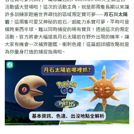
活動盛大登場啦！這次的活動主角，就是那兩隻長期以來讓
許多訓練家跑遍世界尋找的區域限定寶可夢——
月石
與
太陽
岩
！這兩隻可愛又神秘的岩石／超能力系寶可夢，平時可是
橫跨東西半球、難以同時捕捉的稀有寶貝！透過這次的限定
活動，官方將會大幅提高月石太陽岩在野外出現的機率，讓
大家有機會一次補齊圖鑑、衝刺色違！這篇超詳細攻略就是
為你量身打造的捕捉指南啦~