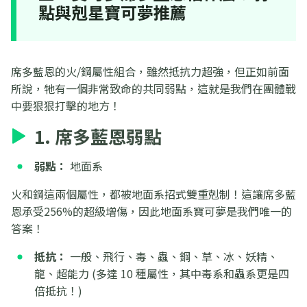
點與剋星寶可夢推薦
席多藍恩的火/鋼屬性組合，雖然抵抗力超強，但正如前面
所說，牠有一個非常致命的共同弱點，這就是我們在團體戰
中要狠狠打擊的地方！
1. 席多藍恩弱點
弱點：
地面系
火和鋼這兩個屬性，都被地面系招式雙重剋制！這讓席多藍
恩承受256%的超級增傷，因此地面系寶可夢是我們唯一的
答案！
抵抗：
一般、飛行、毒、蟲、鋼、草、冰、妖精、
龍、超能力 (多達 10 種屬性，其中毒系和蟲系更是四
倍抵抗！)