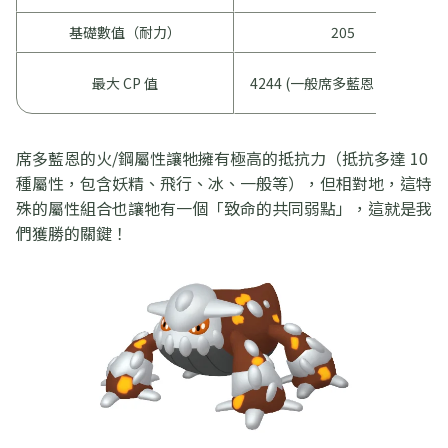
基礎數值（耐力）
205
最大 CP 值
4244 (一般席多藍恩 Level 50)
席多藍恩的火/鋼屬性讓牠擁有極高的抵抗力（抵抗多達 10
種屬性，包含妖精、飛行、冰、一般等），但相對地，這特
殊的屬性組合也讓牠有一個「致命的共同弱點」，這就是我
們獲勝的關鍵！