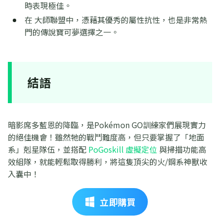
時表現極佳。
在 大師聯盟中，憑藉其優秀的屬性抗性，也是非常熱
門的傳說寶可夢選擇之一。
結語
暗影席多藍恩的降臨，是Pokémon GO訓練家們展現實力
的絕佳機會！雖然牠的戰鬥難度高，但只要掌握了「地面
系」剋星隊伍，並搭配
PoGoskill 虛擬定位
與掃描功能高
效組隊，就能輕鬆取得勝利，將這隻頂尖的火/鋼系神獸收
入囊中！
立即購買