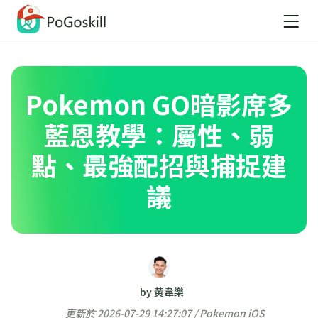
Pokemon GO暗影席多
藍恩教學：屬性、弱
點、最強配招與捕捉建
議
by 黃韋樂
更新於 2026-07-29 14:27:07 /
Pokemon iOS