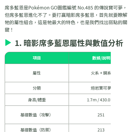
席多藍恩是Pokémon GO圖鑑編號 No.485 的傳說寶可夢，
但席多藍恩進化不了。要打贏暗影席多藍恩，首先就要瞭解
牠的屬性組合，這是牠最大的特色，也是我們找出弱點的關
鍵！
1. 暗影席多藍恩屬性與數值分析
項目
數據/說明
屬性
火系 + 鋼系
分類
熔岩寶可夢
身高/體重
1.7m / 430.0kg
基礎數值（攻擊）
251
基礎數值（防禦）
213