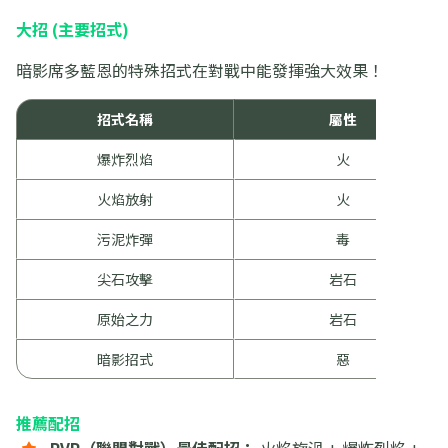
大招 (主要招式)
暗影席多藍恩的特殊招式在對戰中能發揮強大效果！
招式名稱
屬性
爆炸烈焰
火
火焰放射
火
污泥炸彈
毒
尖石攻擊
岩石
原始之力
岩石
暗影招式
惡
推薦配招
PVP（聯盟對戰）最佳配招：
火焰旋渦 + 爆炸烈焰 +