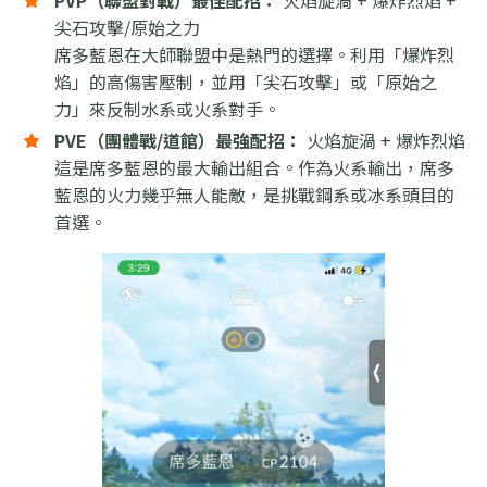
尖石攻擊/原始之力
席多藍恩在大師聯盟中是熱門的選擇。利用「爆炸烈
焰」的高傷害壓制，並用「尖石攻擊」或「原始之
力」來反制水系或火系對手。
PVE（團體戰/道館）最強配招：
火焰旋渦 + 爆炸烈焰
這是席多藍恩的最大輸出組合。作為火系輸出，席多
藍恩的火力幾乎無人能敵，是挑戰鋼系或冰系頭目的
首選。