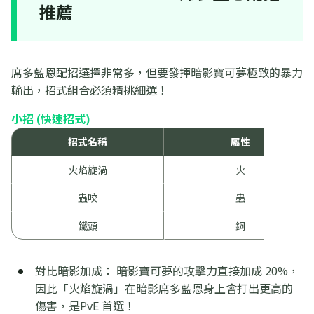
推薦
席多藍恩配招選擇非常多，但要發揮暗影寶可夢極致的暴力
輸出，招式組合必須精挑細選！
小招 (快速招式)
招式名稱
屬性
火焰旋渦
火
蟲咬
蟲
鐵頭
鋼
對比暗影加成： 暗影寶可夢的攻擊力直接加成 20%，
因此「火焰旋渦」在暗影席多藍恩身上會打出更高的
傷害，是PvE 首選！