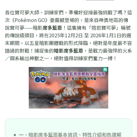
各位寶可夢大師、訓練家們，準備好迎接最強挑戰了嗎？這
次《Pokémon GO》要震撼登場的，是來自神奧地區的傳
說寶可夢——暗影
席多藍恩
！這隻擁有「熔岩寶可夢」稱號
的傳說級頭目，將在2025年12月2日 至 2026年1月1日的週
末期間，以五星暗影團體戰的形式降臨，絕對是年度最不容
錯過的對戰！捕捉後的
暗影席多藍恩
，是戰力最強悍的火系
／鋼系輸出神獸之一，絕對值得訓練家們奮力一搏！
一、暗影席多藍恩基本資訊、特性介紹和色違解