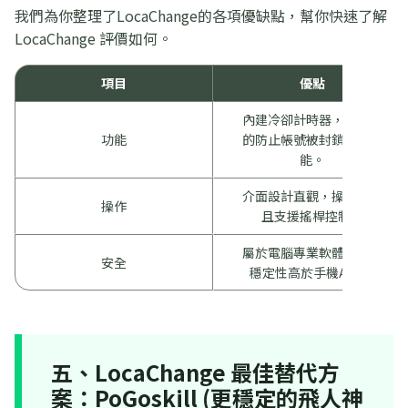
我們為你整理了LocaChange的各項優缺點，幫你快速了解
LocaChange 評價如何。
項目
優點
內建冷卻計時器，是重要
功能
的防止帳號被封鎖輔助功
能。
介面設計直觀，操作簡單
操作
且支援搖桿控制。
屬於電腦專業軟體，連線
安全
穩定性高於手機App。
五、LocaChange 最佳替代方
案：PoGoskill (更穩定的飛人神