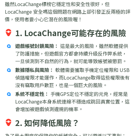
雖然LocaChange標榜它穩定性和安全性很好，但
LocaChange 安全嗎這個問題在網路上卻引發正反兩極的評
價，使用者要小心它潛在的風險喔！
1. LocaChange可能存在的風險
遊戲帳號封鎖風險：
這是最大的風險，雖然軟體提供
了防護措施，但遊戲官方都會持續升級反作弊系統，
一旦偵測到不自然的行為，就可能導致帳號被懲罰。
數據隱私與風險：
軟體需要獲取手機定位權限和 USB
偵錯權限才能運作，而LocaChange取得這些權限後有
沒有竊取用戶數巨，也是一個巨大的風險。
系統不穩定性：
手機GPS定位不穩定的元兇，經常是
LocaChange本身系統連線不穩造成跳回真實位置，這
會增加被遊戲偵測違規的機率。
2. 如何降低風險？
為了最大限度的保障你的帳號安全，可以遵循以下準則：