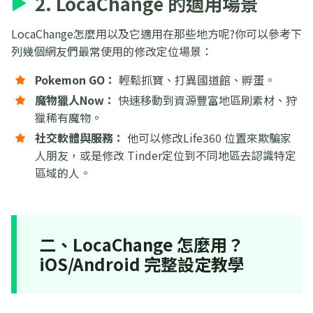
2. LocaChange 的適用場景
LocaChange怎麼用以及它適用在那些地方呢?你可以參考下
列幾個網友們最常使用的修改定位場景：
Pokemon GO：
輕鬆抓寶、打異國道館、孵蛋。
魔物獵人Now：
快速移動到資源豐富地區刷素材、狩
獵稀有魔物。
社交軟體與服務：
他可以修改Life360 位置來欺騙家
人朋友，或是修改 Tinder定位到不同地區去認識特定
區域的人。
二、LocaChange 怎麼用？
iOS/Android 完整設定教學