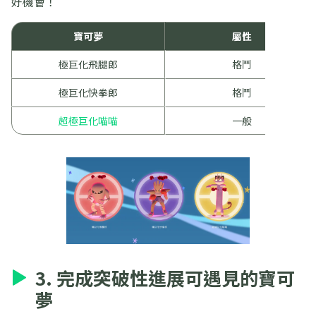
好機會！
寶可夢
屬性
極巨化飛腿郎
格鬥
極巨化快拳郎
格鬥
超極巨化喵喵
一般
3. 完成突破性進展可遇見的寶可
夢