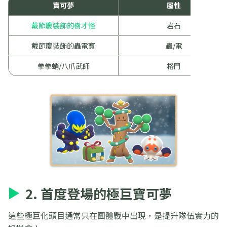
寶可夢
屬性
戴節慶裝飾的樹才怪
岩石
戴節慶裝飾的蟲電寶
蟲/電
拳拳蛸/八爪武師
格鬥
2. 首度登場的極巨寶可夢
這些極巨化頭目通常只在團體戰中出現，是提升隊伍實力的