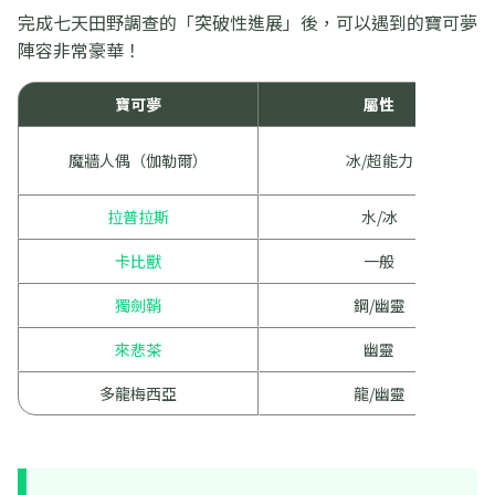
完成七天田野調查的「突破性進展」後，可以遇到的寶可夢
陣容非常豪華！
寶可夢
屬性
魔牆人偶（伽勒爾）
冰/超能力
拉普拉斯
水/冰
卡比獸
一般
獨劍鞘
鋼/幽靈
來悲茶
幽靈
多龍梅西亞
龍/幽靈