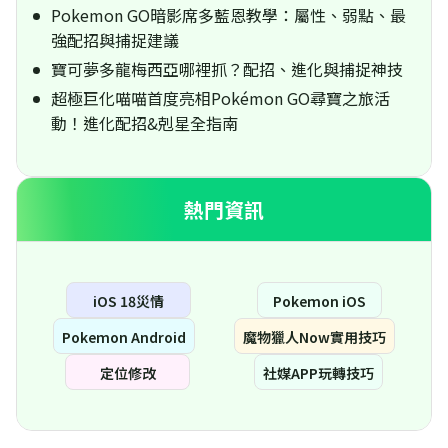
Pokemon GO暗影席多藍恩教學：屬性、弱點、最
強配招與捕捉建議
寶可夢多龍梅西亞哪裡抓？配招、進化與捕捉神技
超極巨化喵喵首度亮相Pokémon GO尋寶之旅活
動！進化配招&剋星全指南
熱門資訊
iOS 18災情
Pokemon iOS
Pokemon Android
魔物獵人Now實用技巧
定位修改
社媒APP玩轉技巧