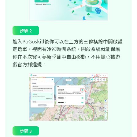
步驟 2
進入PoGoskill後你可以在上方的三條橫線中開啟設
定選單，裡面有冷卻時間系統，開啟系統就能保護
你在本次寶可夢新季節中自由移動，不用擔心被遊
戲官方抓違規。
步驟 3