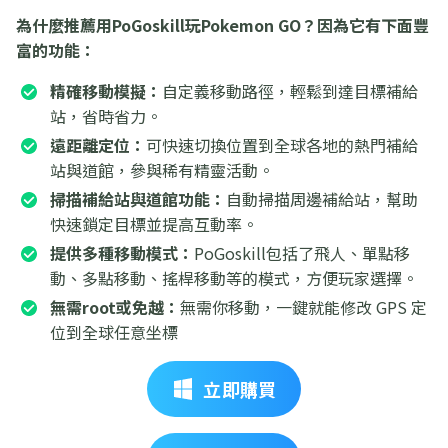
為什麼推薦用PoGoskill玩Pokemon GO？因為它有下面豐
富的功能：
精確移動模擬：
自定義移動路徑，輕鬆到達目標補給
站，省時省力。
遠距離定位：
可快速切換位置到全球各地的熱門補給
站與道館，參與稀有精靈活動。
掃描補給站與道館功能：
自動掃描周邊補給站，幫助
快速鎖定目標並提高互動率。
提供多種移動模式：
PoGoskill包括了飛人、單點移
動、多點移動、搖桿移動等的模式，方便玩家選擇。
無需root或免越：
無需你移動，一鍵就能修改 GPS 定
位到全球任意坐標
立即購買