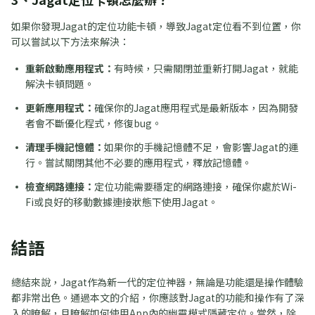
如果你發現Jagat的定位功能卡頓，導致Jagat定位看不到位置，你
可以嘗試以下方法來解決：
重新啟動應用程式：
有時候，只需關閉並重新打開Jagat，就能
解決卡頓問題。
更新應用程式：
確保你的Jagat應用程式是最新版本，因為開發
者會不斷優化程式，修復bug。
清理手機記憶體：
如果你的手機記憶體不足，會影響Jagat的運
行。嘗試關閉其他不必要的應用程式，釋放記憶體。
檢查網路連接：
定位功能需要穩定的網路連接，確保你處於Wi-
Fi或良好的移動數據連接狀態下使用Jagat。
結語
總結來說，Jagat作為新一代的定位神器，無論是功能還是操作體驗
都非常出色。通過本文的介紹，你應該對Jagat的功能和操作有了深
入的瞭解，且瞭解如何使用App內的幽靈模式隱藏定位。當然，除