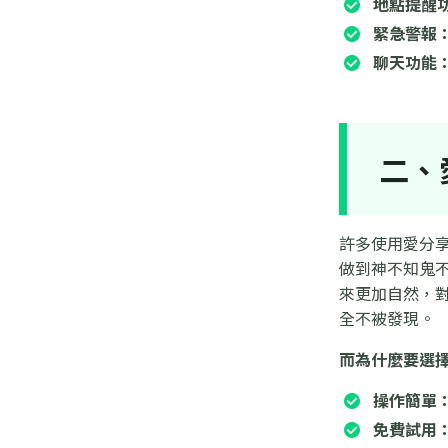
地點提醒
緊急警報
聊天功能
二、
許多使用愛分
做到神不知鬼不
來更加自然，
全不被發現。
而為什麼要選擇 P
操作簡單
免費試用