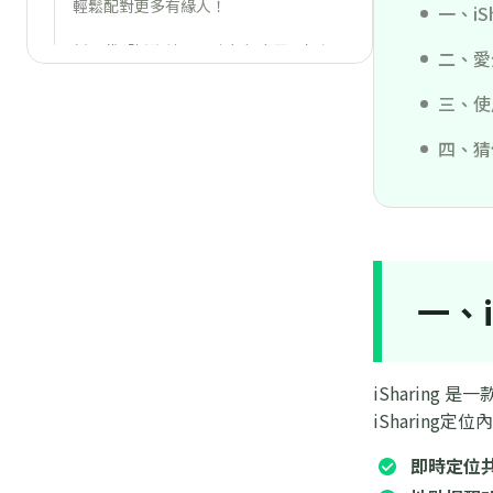
輕鬆配對更多有緣人！
一、i
新一代「抓猴神器」冰友怎麼用？如何
二、愛
破解冰友定位不被發現？
三、使
[2024最新教學]一鍵虛擬Snapchat定
四、猜
位不被發現
在Tinder快速改變定位的方法
2024 BeReal 位置設定全攻略：快速關
閉與更改位置
一、
【最新】Whoo定位App完整教學：如
何加好友/共享位置/凍結定位？
Whoo定位卡住/模糊?一文帶你從此告
iSharin
別Whoo定位故障!
iSharin
即時定位