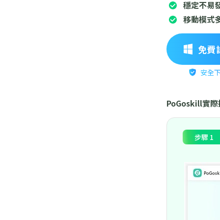
穩定不易
移動模式
免費
安全
PoGoskill
步驟 1