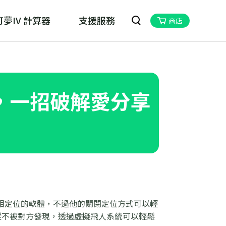
夢IV 計算器
支援服務
商店
oskill MHN Wizard
物獵人Now的最佳夥伴
，一招破解愛分享
相定位的軟體，不過他的關閉定位方式可以輕
蹤不被對方發現，透過虛擬飛人系統可以輕鬆