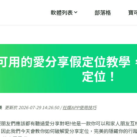
軟體列表
部落格
寶可
PoGo Wizard
PoG
魔
破解「無法偵測目前位置12」
可用的愛分享假定位教學
定位！
樂
更新於 2026-07-29 14:26:50 /
社媒APP使用技巧
輕朋友們應該都有聽過愛分享對吧!他是一款你可以和家人朋友互
，因此我們今天會教你如何破解愛分享定位，完美的隱藏你的行