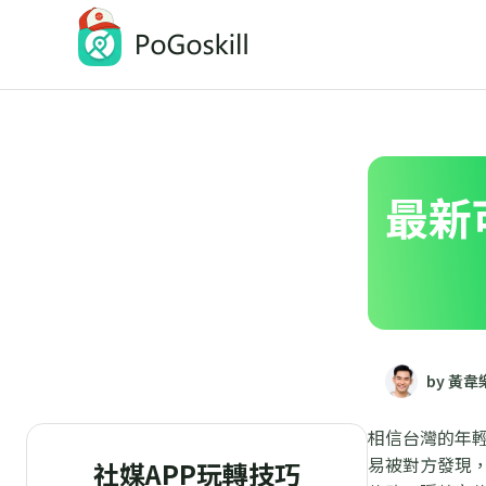
PoGoskill-Pokemon Go定位修改工具
一鍵修改 iOS/Android 定位
最新
by 黃韋
相信台灣的年
易被對方發現
社媒APP玩轉技巧