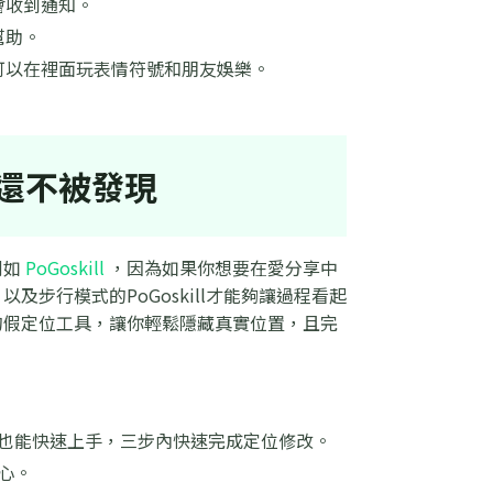
會收到通知。
幫助。
可以在裡面玩表情符號和朋友娛樂。
還不被發現
例如
PoGoskill
，因為如果你想要在愛分享中
步行模式的PoGoskill才能夠讓過程看起
的假定位工具，讓你輕鬆隱藏真實位置，且完
新手也能快速上手，三步內快速完成定位修改。
安心。