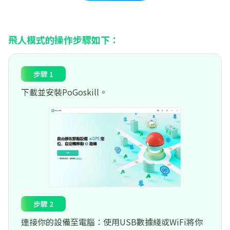
飛人模式的操作步驟如下：
步驟 1
下載並安裝PoGoskill。
步驟 2
連接你的設備至電腦：使用USB數據綫或WiFi將你