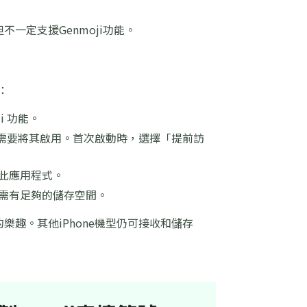
但不一定支援Genmoji功能。
：
i 功能。
e 功能，因此需要將其啟用。首次啟動時，選擇「提前訪
問此應用程式。
備需有足夠的儲存空間。
號的樂趣。其他iPhone機型仍可接收和儲存