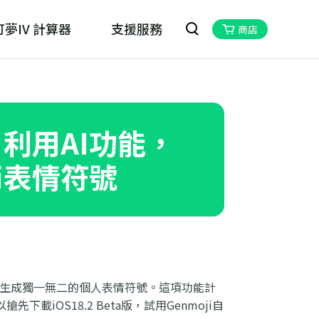
夢IV 計算器
支援服務
商店
oskill MHN Wizard
物獵人Now的最佳夥伴
學！利用AI功能，
ji表情符號
描述，生成獨一無二的個人表情符號。這項功能計
搶先下載iOS18.2 Beta版，試用Genmoji自