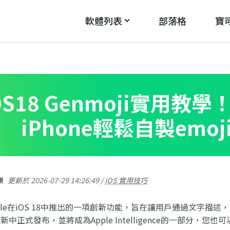
軟體列表
部落格
寶可
PoGo Wizard
PoG
魔
破解「無法偵測目前位置12」
OS18 Genmoji實用教
iPhone輕鬆自製emo
樂
更新於 2026-07-29 14:26:49 /
iOS 實用技巧
是Apple在iOS 18中推出的一項創新功能，旨在讓用戶通過文字
2更新中正式發布，並將成為Apple Intelligence的一部分，您也可以