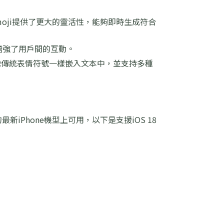
moji提供了更大的靈活性，能夠即時生成符合
，增強了用戶間的互動。
，使其能夠像傳統表情符號一樣嵌入文本中，並支持多種
能的最新iPhone機型上可用，以下是支援iOS 18