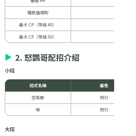
基礎 HP
1
種族值總和
4
最大 CP（等級 40）
1
最大 CP（等級 50）
2
2. 怒鸚哥配招介紹
小招
招式名稱
屬性
空氣斬
飛行
啄
飛行
大招