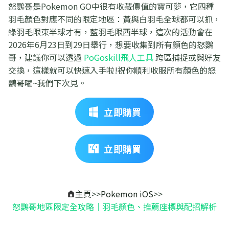
怒鸚哥是Pokemon GO中很有收藏價值的寶可夢，它四種
羽毛顏色對應不同的限定地區：黃與白羽毛全球都可以抓，
綠羽毛限東半球才有，藍羽毛限西半球，這次的活動會在
2026年6月23日到29日舉行，想要收集到所有顏色的怒鸚
哥，建議你可以透過
PoGoskill飛人工具
跨區捕捉或與好友
交換，這樣就可以快速入手啦!祝你順利收服所有顏色的怒
鸚哥囉~我們下次見。
立即購買
立即購買
主頁
>>
Pokemon iOS
>>
怒鸚哥地區限定全攻略｜羽毛顏色、推薦座標與配招解析