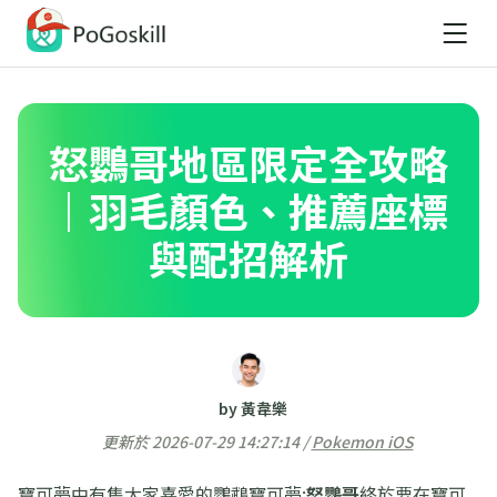
怒鸚哥地區限定全攻略
｜羽毛顏色、推薦座標
與配招解析
by 黃韋樂
更新於 2026-07-29 14:27:14 /
Pokemon iOS
寶可夢中有隻大家喜愛的鸚鵡寶可夢:
怒鸚哥
終於要在寶可