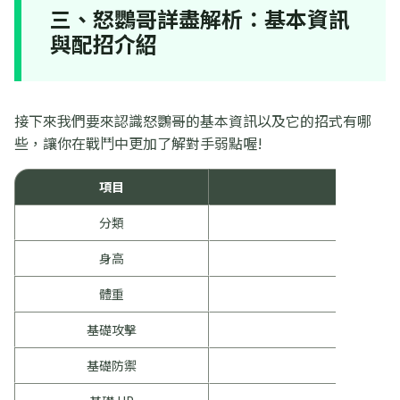
三、怒鸚哥詳盡解析：基本資訊
與配招介紹
接下來我們要來認識怒鸚哥的基本資訊以及它的招式有哪
些，讓你在戰鬥中更加了解對手弱點喔!
項目
分類
鸚鵡
身高
0.
體重
2.
基礎攻擊
1
基礎防禦
1