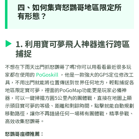
四、如何集齊怒鸚哥地區限定所
有形態？
1. 利用寶可夢飛人神器進行跨區
捕捉
不想在下雨天出門抓怒鸚哥了嗎?你可以用看看最近很多玩
家都在使用的
PoGoskill
，他是一款強大的GPS定位修改工
具，不用出門就能將位置傳送到世界任何地方，輕鬆捕捉各
地區限定寶可夢，裡面的PoGoMap功能更是玩家必備神
器，可以一鍵掃描方圓5公里內的團體戰，直接在地圖上顯
示頭目寶可夢的等級、距離和剩餘時間，點擊就能自動規劃
移動路徑，讓你不再錯過任何一場稀有團體戰，精準參戰、
高效收集怒鸚哥。
怒鸚哥座標推薦：