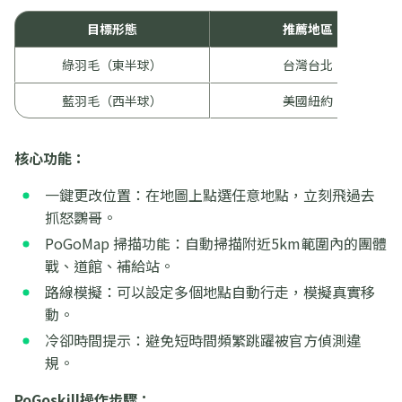
目標形態
推薦地區
綠羽毛（東半球）
台灣台北
藍羽毛（西半球）
美國紐約
核心功能：
一鍵更改位置：在地圖上點選任意地點，立刻飛過去
抓怒鸚哥。
PoGoMap 掃描功能：自動掃描附近5km範圍內的團體
戰、道館、補給站。
路線模擬：可以設定多個地點自動行走，模擬真實移
動。
冷卻時間提示：避免短時間頻繁跳躍被官方偵測違
規。
PoGoskill操作步驟：