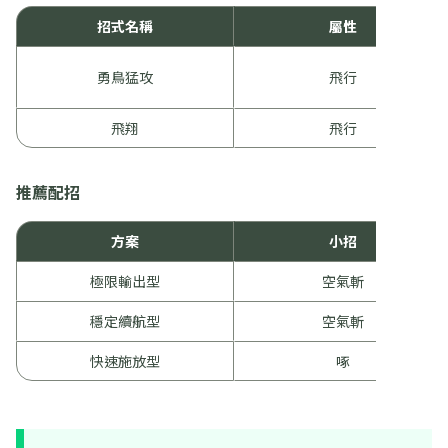
招式名稱
屬性
勇鳥猛攻
飛行
飛翔
飛行
推薦配招
方案
小招
極限輸出型
空氣斬
穩定續航型
空氣斬
快速施放型
啄