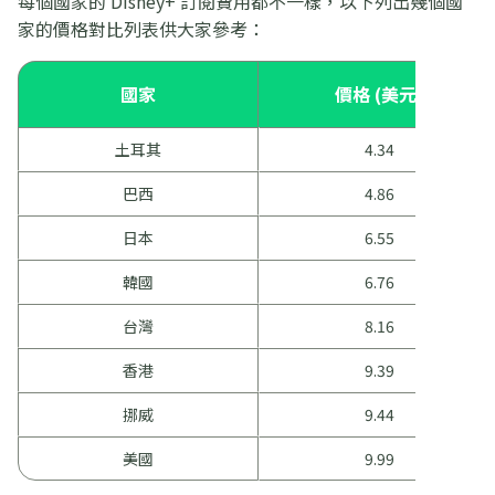
每個國家的 Disney+ 訂閱費用都不一樣，以下列出幾個國
家的價格對比列表供大家參考：
國家
價格 (美元)
土耳其
4.34
巴西
4.86
日本
6.55
韓國
6.76
台灣
8.16
香港
9.39
挪威
9.44
美國
9.99