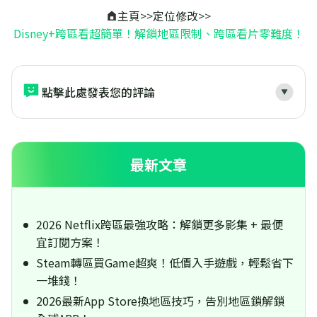
主頁
>>
定位修改
>>
Disney+跨區看超簡單！解鎖地區限制、跨區看片零難度！
點擊此處發表您的評論
最新文章
2026 Netflix跨區最強攻略：解鎖更多影集 + 最便
宜訂閱方案！
Steam轉區買Game超爽！低價入手遊戲，輕鬆省下
一堆錢！
2026最新App Store換地區技巧，告別地區鎖解鎖