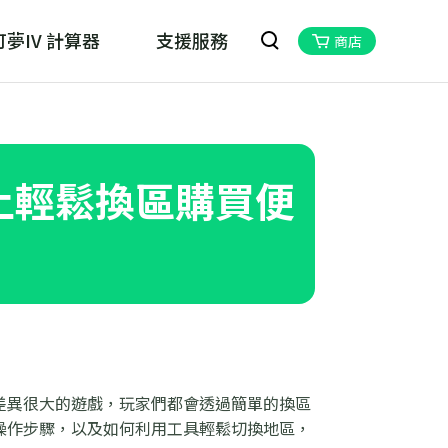
夢IV 計算器
支援服務
商店
oskill MHN Wizard
物獵人Now的最佳夥伴
h上輕鬆換區購買便
價格差異很大的遊戲，玩家們都會透過簡單的換區
的操作步驟，以及如何利用工具輕鬆切換地區，