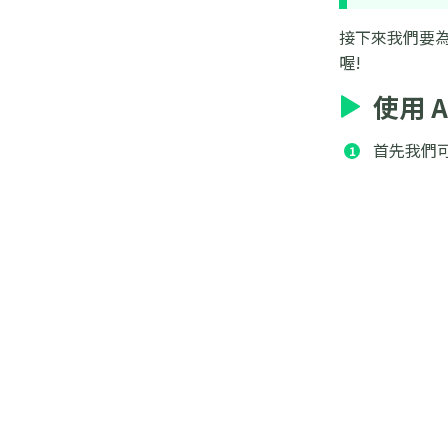
接下來我們要為
喔!
使用 
首先我們可