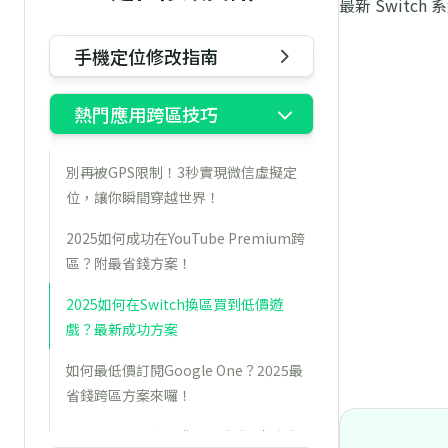
最新 Switc
手機定位修改指南
熱門應用跨區技巧
別再被GPS限制！3秒實現微信虛擬定
位，讓你瞬間穿越世界！
2025如何成功在YouTube Premium跨
區？附最省錢方案！
2025如何在Switch換區買到低價遊
戲？最新成功方案
如何最低價訂閱Google One？2025最
省錢跨區方案來囉！
2025 Spotify跨區購買全攻略：如何解