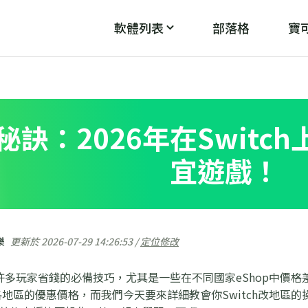
軟體列表
部落格
寶可
PoGo Wizard
PoG
魔
破解「無法偵測目前位置12」
秘訣：2026年在Switc
宜遊戲！
樂
更新於 2026-07-29 14:26:53 /
定位修改
區是許多玩家省錢的必備技巧，尤其是一些在不同國家eShop中
地區的優惠價格，而我們今天要來詳細教會你Switch改地區