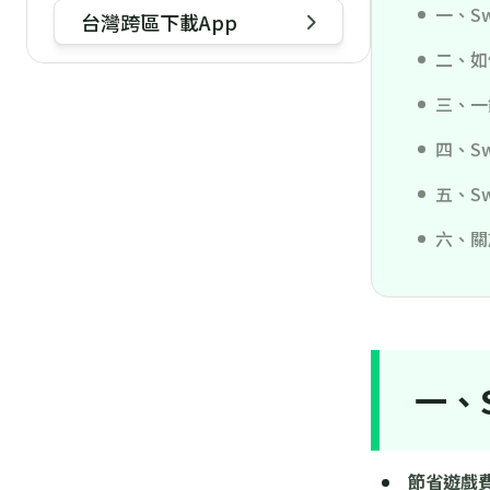
一、S
鎖全球最便宜價格？
台灣跨區下載App
二、如
三、一
四、S
五、S
六、關
一、
節省遊戲