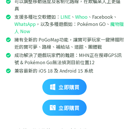
可以調整移動速度及客制化路線，在欺騙某人上更逼
真
支援多種社交軟體如：
LINE
、
Whoo
、Facebook、
WhatsApp
，以及多種遊戲如：Pokémon GO、
魔物獵
人 Now
擁有全新的 PoGoMap功能，讓寶可夢玩家一鍵掃描附
近的寶可夢、路線、補給站、道館、團體戰
成功解決了遊戲玩家們的難題：MHN正在搜尋GPS訊
號 & Pokémon Go無法偵測目前位置12
兼容最新的 iOS 18 及 Android 15 系統
立即購買
立即購買