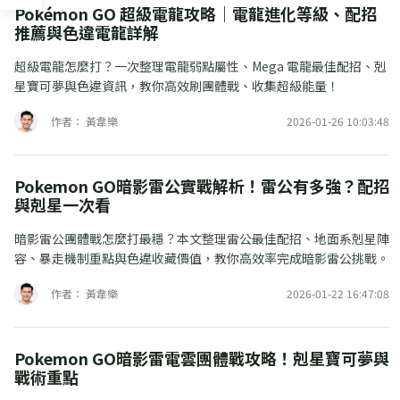
Pokémon GO 超級電龍攻略｜電龍進化等級、配招
推薦與色違電龍詳解
超級電龍怎麼打？一次整理電龍弱點屬性、Mega 電龍最佳配招、剋
星寶可夢與色違資訊，教你高效刷團體戰、收集超級能量！
作者： 黃韋樂
2026-01-26 10:03:48
Pokemon GO暗影雷公實戰解析！雷公有多強？配招
與剋星一次看
暗影雷公團體戰怎麼打最穩？本文整理雷公最佳配招、地面系剋星陣
容、暴走機制重點與色違收藏價值，教你高效率完成暗影雷公挑戰。
作者： 黃韋樂
2026-01-22 16:47:08
Pokemon GO暗影雷電雲團體戰攻略！剋星寶可夢與
戰術重點