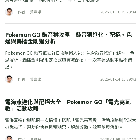
作者： 黃韋樂
2026-01-16 19:23:04
Pokemon GO 敲音猴攻略｜敲音猴進化、配招、色
違與轟擂金剛猩分析
Pokemon GO 敲音猴社群日攻略懶人包！包含敲音猴進化條件、色
違解析、轟擂金剛猩限定招式與實戰配招，一次掌握活動重點不錯
過。
作者： 黃韋樂
2026-01-14 15:39:43
電海燕進化與配招大全｜Pokemon GO「電光高瓦
數」活動攻略
電海燕進化與配招一次搞懂！搭配「電光高瓦數」活動攻略與全球大
挑戰技巧，幫助你快速累積糖果、解鎖獎勵，效率參與活動。
作者： 黃韋樂
2026-01-09 19:07:17