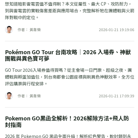
想知道暗影雷電雲值不值得刷？本文從屬性、最大 CP、攻防耐力，
到與雷電雲的實戰傷害差距與應用場合，完整解析牠在團體戰與火箭
隊對戰中的定位。
作者： 黃韋樂
2026-01-21 19:19:06
Pokémon GO Tour 台南攻略｜2026 入場券、神獸
團戰與異色寶可夢
GO Tour 2026入場券值得買嗎？從主會場一日門票、超級之夜、團
體戰與孵蛋加值包，到台南都會公園座標與刷異色神獸效率，全方位
評估購票與行程安排。
作者： 黃韋樂
2026-01-21 17:09:39
Pokemon GO黑函全解析！2026解除方法+飛人防
封指南
2026 年 Pokemon GO 黑函全面升級！解析紅色警告、軟封鎖到永