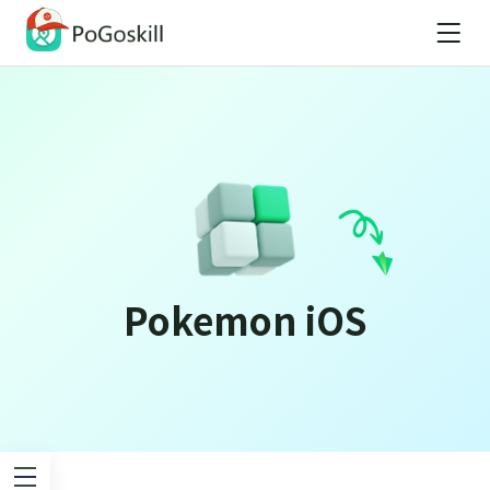
Pokemon iOS