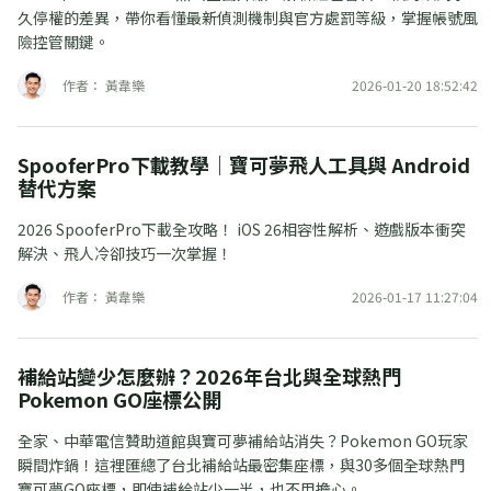
久停權的差異，帶你看懂最新偵測機制與官方處罰等級，掌握帳號風
險控管關鍵。
作者： 黃韋樂
2026-01-20 18:52:42
SpooferPro下載教學｜寶可夢飛人工具與 Android
替代方案
2026 SpooferPro下載全攻略！ iOS 26相容性解析、遊戲版本衝突
解決、飛人冷卻技巧一次掌握！
作者： 黃韋樂
2026-01-17 11:27:04
補給站變少怎麼辦？2026年台北與全球熱門
Pokemon GO座標公開
全家、中華電信贊助道館與寶可夢補給站消失？Pokemon GO玩家
瞬間炸鍋！這裡匯總了台北補給站最密集座標，與30多個全球熱門
寶可夢GO座標，即使補給站少一半，也不用擔心。