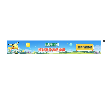
訂閱以獲取最新資訊和優惠活動
訂閱